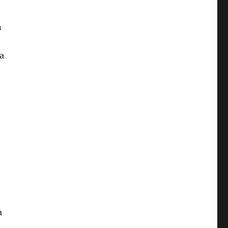
n
a
a