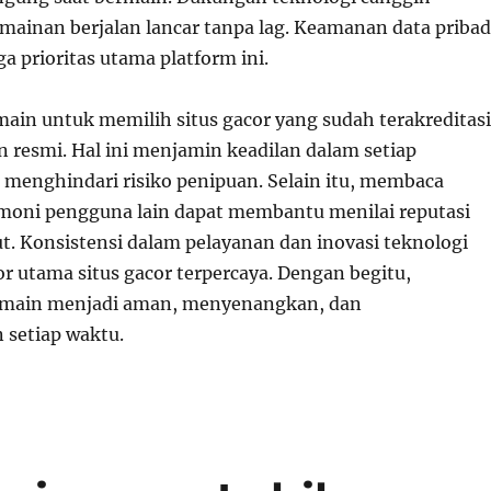
ainan berjalan lancar tanpa lag. Keamanan data pribad
ga prioritas utama platform ini.
main untuk memilih situs gacor yang sudah terakreditasi
n resmi. Hal ini menjamin keadilan dalam setiap
 menghindari risiko penipuan. Selain itu, membaca
imoni pengguna lain dapat membantu menilai reputasi
ut. Konsistensi dalam pelayanan dan inovasi teknologi
r utama situs gacor terpercaya. Dengan begitu,
main menjadi aman, menyenangkan, dan
setiap waktu.