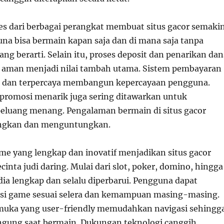
 dari berbagai perangkat membuat situs gacor semaki
una bisa bermain kapan saja dan di mana saja tanpa
ang berarti. Selain itu, proses deposit dan penarikan dan
a aman menjadi nilai tambah utama. Sistem pembayaran
n dan terpercaya membangun kepercayaan pengguna.
 promosi menarik juga sering ditawarkan untuk
eluang menang. Pengalaman bermain di situs gacor
ngkan dan menguntungkan.
me yang lengkap dan inovatif menjadikan situs gacor
cinta judi daring. Mulai dari slot, poker, domino, hingga
edia lengkap dan selalu diperbarui. Pengguna dapat
asi game sesuai selera dan kemampuan masing-masing.
muka yang user-friendly memudahkan navigasi sehingg
ngung saat bermain. Dukungan teknologi canggih