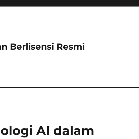
an Berlisensi Resmi
ologi AI dalam