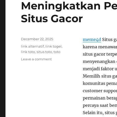
Meningkatkan Pe
Situs Gacor
Posted
December 22, 2025
meme4d
Situs g
on
Tags
link alternatif
,
link togel
,
karena menawar
link toto
,
situs toto
,
toto
situs gacor ter
on
Leave a comment
menyenangkan d
Keunggulan
menjadi faktor u
Teknologi
AI
Memilih situs ga
dalam
komunitas pemai
Meningkatkan
customer suppor
Peluang
Menang
permainan bera
di
percaya saat ber
Situs
Selain itu, sit
Gacor