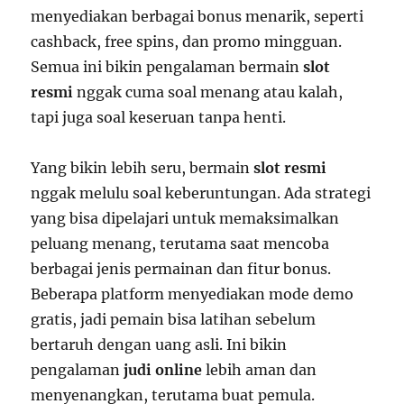
menyediakan berbagai bonus menarik, seperti
cashback, free spins, dan promo mingguan.
Semua ini bikin pengalaman bermain
slot
resmi
nggak cuma soal menang atau kalah,
tapi juga soal keseruan tanpa henti.
Yang bikin lebih seru, bermain
slot resmi
nggak melulu soal keberuntungan. Ada strategi
yang bisa dipelajari untuk memaksimalkan
peluang menang, terutama saat mencoba
berbagai jenis permainan dan fitur bonus.
Beberapa platform menyediakan mode demo
gratis, jadi pemain bisa latihan sebelum
bertaruh dengan uang asli. Ini bikin
pengalaman
judi online
lebih aman dan
menyenangkan, terutama buat pemula.