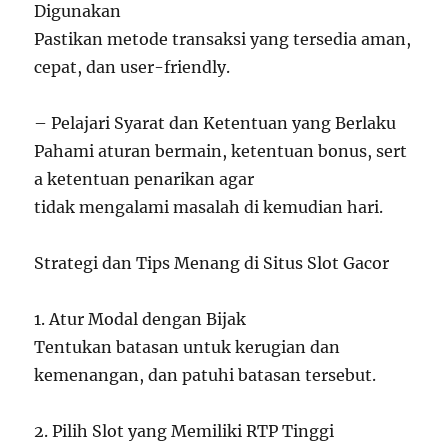
Digunakan
Pastikan metode transaksi yang tersedia aman,
cepat, dan user-friendly.
– Pelajari Syarat dan Ketentuan yang Berlaku
Pahami aturan bermain, ketentuan bonus, sert
a ketentuan penarikan agar
tidak mengalami masalah di kemudian hari.
Strategi dan Tips Menang di Situs Slot Gacor
1. Atur Modal dengan Bijak
Tentukan batasan untuk kerugian dan
kemenangan, dan patuhi batasan tersebut.
2. Pilih Slot yang Memiliki RTP Tinggi