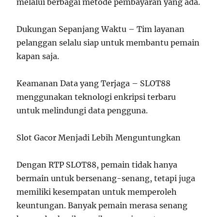
melalui berbagai metode pembayaran yang ada.
Dukungan Sepanjang Waktu – Tim layanan
pelanggan selalu siap untuk membantu pemain
kapan saja.
Keamanan Data yang Terjaga – SLOT88
menggunakan teknologi enkripsi terbaru
untuk melindungi data pengguna.
Slot Gacor Menjadi Lebih Menguntungkan
Dengan RTP SLOT88, pemain tidak hanya
bermain untuk bersenang-senang, tetapi juga
memiliki kesempatan untuk memperoleh
keuntungan. Banyak pemain merasa senang