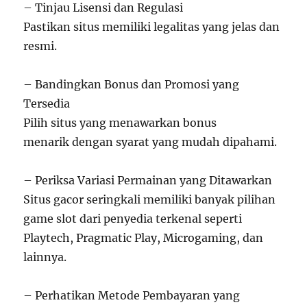
– Tinjau Lisensi dan Regulasi
Pastikan situs memiliki legalitas yang jelas dan
resmi.
– Bandingkan Bonus dan Promosi yang
Tersedia
Pilih situs yang menawarkan bonus
menarik dengan syarat yang mudah dipahami.
– Periksa Variasi Permainan yang Ditawarkan
Situs gacor seringkali memiliki banyak pilihan
game slot dari penyedia terkenal seperti
Playtech, Pragmatic Play, Microgaming, dan
lainnya.
– Perhatikan Metode Pembayaran yang