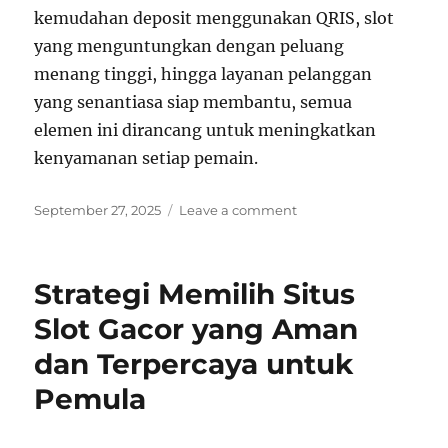
kemudahan deposit menggunakan QRIS, slot
yang menguntungkan dengan peluang
menang tinggi, hingga layanan pelanggan
yang senantiasa siap membantu, semua
elemen ini dirancang untuk meningkatkan
kenyamanan setiap pemain.
Posted
on
September 27, 2025
Leave a comment
on
Slot
QRIS
Online
Strategi Memilih Situs
Maxwin
Mudah
Slot Gacor yang Aman
Didapat
dan Terpercaya untuk
Pemula