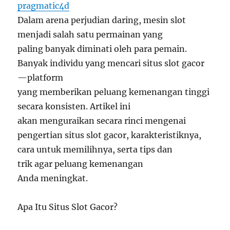
pragmatic4d
Dalam arena perjudian daring, mesin slot
menjadi salah satu permainan yang
paling banyak diminati oleh para pemain.
Banyak individu yang mencari situs slot gacor
—platform
yang memberikan peluang kemenangan tinggi
secara konsisten. Artikel ini
akan menguraikan secara rinci mengenai
pengertian situs slot gacor, karakteristiknya,
cara untuk memilihnya, serta tips dan
trik agar peluang kemenangan
Anda meningkat.
Apa Itu Situs Slot Gacor?