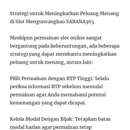
Strategi untuk Meningkatkan Peluang Menang
di Slot Menguntungkan SARANA365
Meskipun permainan slot online sangat
bergantung pada keberuntungan, ada beberapa
strategi yang dapat membantu meningkatkan
peluang untuk menang, antara lain:
Pilih Permainan dengan RTP Tinggi: Selalu
periksa informasi RTP sebelum memulai
permainan agar Anda memahami potensi
kemenangan yang dapat dicapai.
Kelola Modal Dengan Bijak: Tetapkan batas
modal harian agar permainan tetap