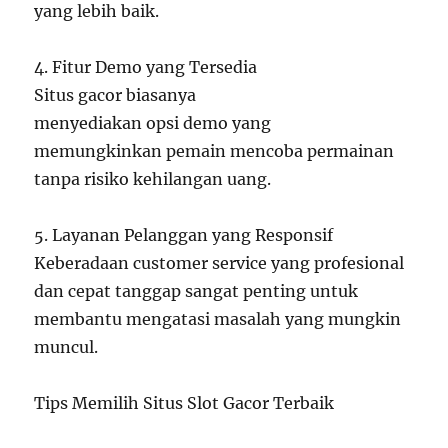
yang lebih baik.
4. Fitur Demo yang Tersedia
Situs gacor biasanya
menyediakan opsi demo yang
memungkinkan pemain mencoba permainan
tanpa risiko kehilangan uang.
5. Layanan Pelanggan yang Responsif
Keberadaan customer service yang profesional
dan cepat tanggap sangat penting untuk
membantu mengatasi masalah yang mungkin
muncul.
Tips Memilih Situs Slot Gacor Terbaik