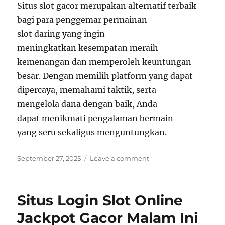
Situs slot gacor merupakan alternatif terbaik
bagi para penggemar permainan
slot daring yang ingin
meningkatkan kesempatan meraih
kemenangan dan memperoleh keuntungan
besar. Dengan memilih platform yang dapat
dipercaya, memahami taktik, serta
mengelola dana dengan baik, Anda
dapat menikmati pengalaman bermain
yang seru sekaligus menguntungkan.
Posted
on
September 27, 2025
Leave a comment
on
Strategi
Memilih
Situs
Situs Login Slot Online
Slot
Gacor
Jackpot Gacor Malam Ini
yang