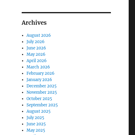
Archives
August 2026
July 2026
June 2026
May 2026
April 2026
March 2026
February 2026
January 2026
December 2025
November 2025
October 2025
September 2025
August 2025
July 2025
June 2025
May 2025