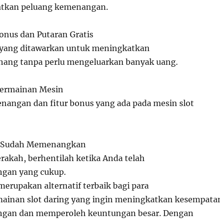
tkan peluang kemenangan.
onus dan Putaran Gratis
yang ditawarkan untuk meningkatkan
ang tanpa perlu mengeluarkan banyak uang.
Permainan Mesin
nangan dan fitur bonus yang ada pada mesin slot
at Sudah Memenangkan
erakah, berhentilah ketika Anda telah
gan yang cukup.
 merupakan alternatif terbaik bagi para
ainan slot daring yang ingin meningkatkan kesempata
gan dan memperoleh keuntungan besar. Dengan