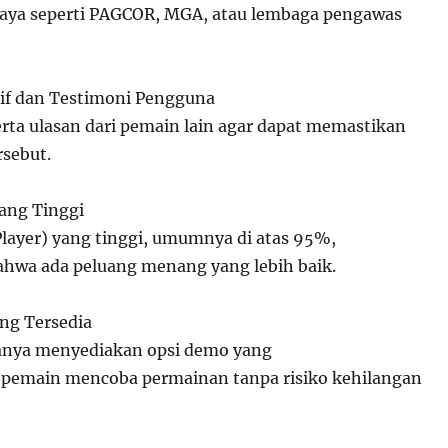
caya seperti PAGCOR, MGA, atau lembaga pengawas
itif dan Testimoni Pengguna
erta ulasan dari pemain lain agar dapat memastikan
rsebut.
yang Tinggi
Player) yang tinggi, umumnya di atas 95%,
hwa ada peluang menang yang lebih baik.
ang Tersedia
sanya menyediakan opsi demo yang
emain mencoba permainan tanpa risiko kehilangan