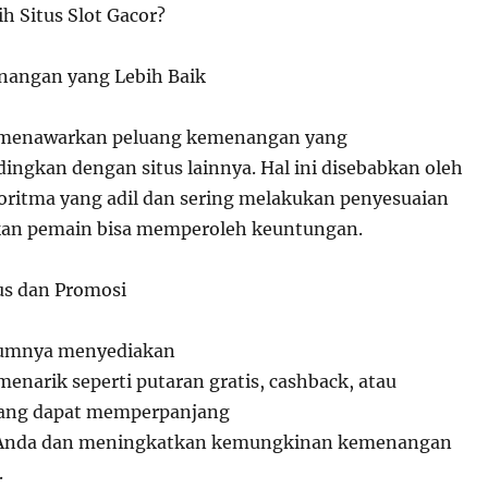
 Situs Slot Gacor?
nangan yang Lebih Baik
or menawarkan peluang kemenangan yang
dingkan dengan situs lainnya. Hal ini disebabkan oleh
ritma yang adil dan sering melakukan penyesuaian
an pemain bisa memperoleh keuntungan.
us dan Promosi
mumnya menyediakan
enarik seperti putaran gratis, cashback, atau
yang dapat memperpanjang
 Anda dan meningkatkan kemungkinan kemenangan
.