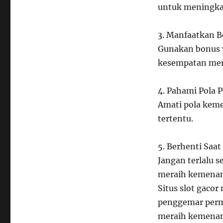
untuk meningka
3. Manfaatkan B
Gunakan bonus 
kesempatan men
4. Pahami Pola 
Amati pola keme
tertentu.
5. Berhenti Sa
Jangan terlalu s
meraih kemenan
Situs slot gacor
penggemar perm
meraih kemenan