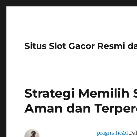
Situs Slot Gacor Resmi d
Strategi Memilih 
Aman dan Terper
pragmatic4d
Dal