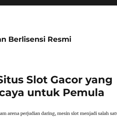
an Berlisensi Resmi
Situs Slot Gacor yang
caya untuk Pemula
am arena perjudian daring, mesin slot menjadi salah sat