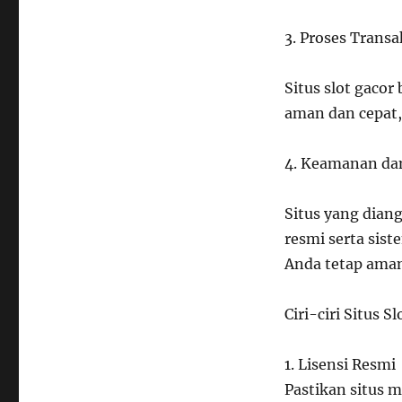
3. Proses Trans
Situs slot gaco
aman dan cepat, 
4. Keamanan dan
Situs yang diang
resmi serta sis
Anda tetap ama
Ciri-ciri Situs 
1. Lisensi Resmi
Pastikan situs m