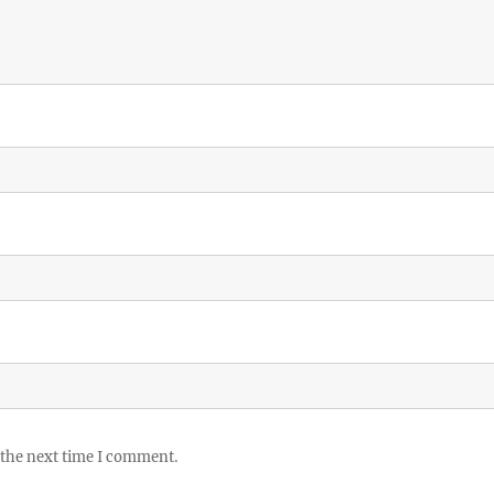
 the next time I comment.