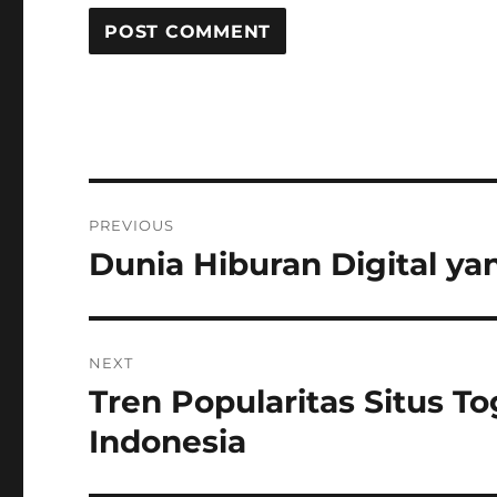
Post
PREVIOUS
navigation
Dunia Hiburan Digital y
Previous
post:
NEXT
Tren Popularitas Situs T
Next
post:
Indonesia