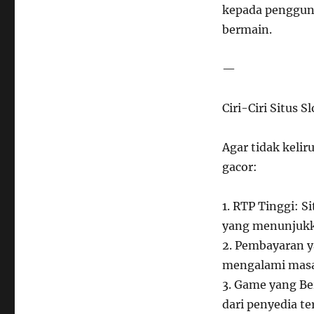
kepada penggun
bermain.
—
Ciri-Ciri Situs S
Agar tidak kelir
gacor:
1. RTP Tinggi: 
yang menunjukk
2. Pembayaran y
mengalami masal
3. Game yang Be
dari penyedia te