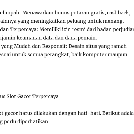
elimpah: Menawarkan bonus putaran gratis, cashback,
 lainnya yang meningkatkan peluang untuk menang.
 dan Terpercaya: Memiliki izin resmi dari badan perjudia
enjamin keamanan data dan dana pemain.
ce yang Mudah dan Responsif: Desain situs yang ramah
esuai untuk semua perangkat, baik komputer maupun
us Slot Gacor Terpercaya
ot gacor harus dilakukan dengan hati-hati. Berikut adal
g perlu diperhatikan: