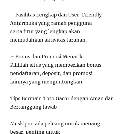
– Fasilitas Lengkap dan User-Friendly
Antarmuka yang ramah pengguna
serta fitur yang lengkap akan
memudahkan aktivitas taruhan.
– Bonus dan Promosi Menarik
Pilihlah situs yang memberikan bonus
pendaftaran, deposit, dan promosi
lainnya yang menguntungkan.
Tips Bermain Toto Gacor dengan Aman dan
Bertanggung Jawab
Meskipun ada peluang untuk menang
besar, penting untuk