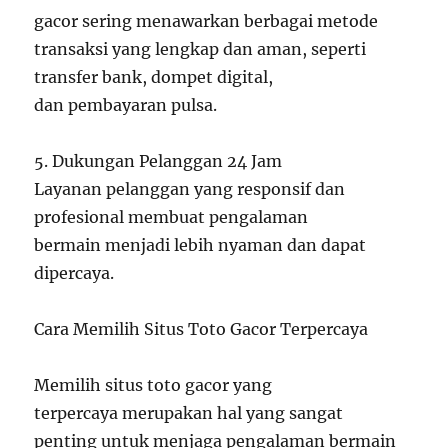
gacor sering menawarkan berbagai metode
transaksi yang lengkap dan aman, seperti
transfer bank, dompet digital,
dan pembayaran pulsa.
5. Dukungan Pelanggan 24 Jam
Layanan pelanggan yang responsif dan
profesional membuat pengalaman
bermain menjadi lebih nyaman dan dapat
dipercaya.
Cara Memilih Situs Toto Gacor Terpercaya
Memilih situs toto gacor yang
terpercaya merupakan hal yang sangat
penting untuk menjaga pengalaman bermain