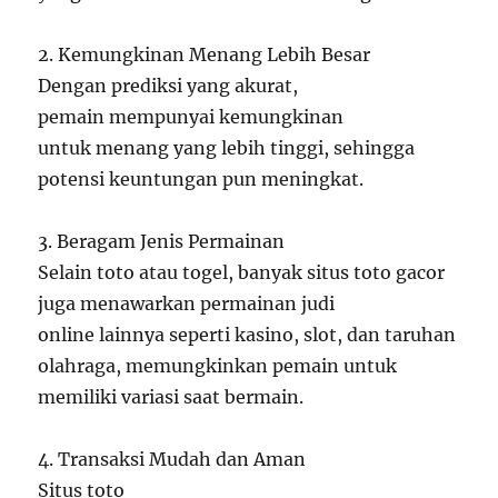
2. Kemungkinan Menang Lebih Besar
Dengan prediksi yang akurat,
pemain mempunyai kemungkinan
untuk menang yang lebih tinggi, sehingga
potensi keuntungan pun meningkat.
3. Beragam Jenis Permainan
Selain toto atau togel, banyak situs toto gacor
juga menawarkan permainan judi
online lainnya seperti kasino, slot, dan taruhan
olahraga, memungkinkan pemain untuk
memiliki variasi saat bermain.
4. Transaksi Mudah dan Aman
Situs toto