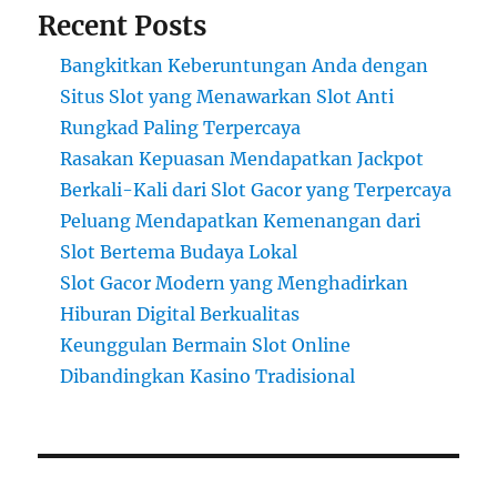
Recent Posts
Bangkitkan Keberuntungan Anda dengan
Situs Slot yang Menawarkan Slot Anti
Rungkad Paling Terpercaya
Rasakan Kepuasan Mendapatkan Jackpot
Berkali-Kali dari Slot Gacor yang Terpercaya
Peluang Mendapatkan Kemenangan dari
Slot Bertema Budaya Lokal
Slot Gacor Modern yang Menghadirkan
Hiburan Digital Berkualitas
Keunggulan Bermain Slot Online
Dibandingkan Kasino Tradisional