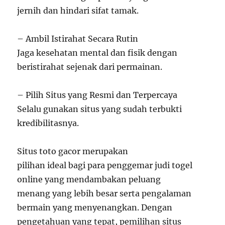
jernih dan hindari sifat tamak.
– Ambil Istirahat Secara Rutin
Jaga kesehatan mental dan fisik dengan
beristirahat sejenak dari permainan.
– Pilih Situs yang Resmi dan Terpercaya
Selalu gunakan situs yang sudah terbukti
kredibilitasnya.
Situs toto gacor merupakan
pilihan ideal bagi para penggemar judi togel
online yang mendambakan peluang
menang yang lebih besar serta pengalaman
bermain yang menyenangkan. Dengan
pengetahuan yang tepat, pemilihan situs