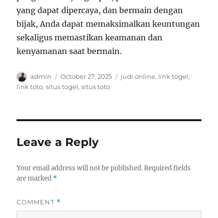
yang dapat dipercaya, dan bermain dengan
bijak, Anda dapat memaksimalkan keuntungan
sekaligus memastikan keamanan dan
kenyamanan saat bermain.
Author
Posted
Tags
admin
October 27, 2025
judi online
,
link togel
,
on
link toto
,
situs togel
,
situs toto
Leave a Reply
Your email address will not be published.
Required fields
are marked
*
COMMENT
*