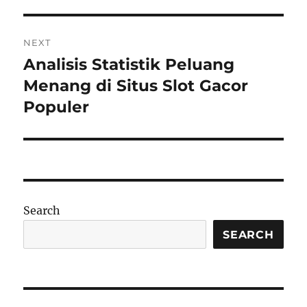
NEXT
Analisis Statistik Peluang
Next
post:
Menang di Situs Slot Gacor
Populer
Search
SEARCH