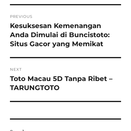
Post
PREVIOUS
navigation
Kesuksesan Kemenangan
Previous
post:
Anda Dimulai di Buncistoto:
Situs Gacor yang Memikat
NEXT
Toto Macau 5D Tanpa Ribet –
Next
post:
TARUNGTOTO