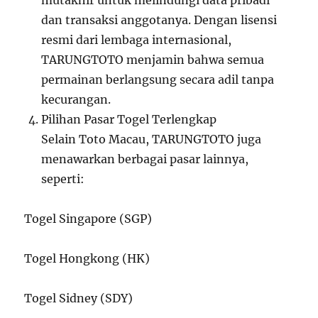
mutakhir untuk melindungi data pribadi
dan transaksi anggotanya. Dengan lisensi
resmi dari lembaga internasional,
TARUNGTOTO menjamin bahwa semua
permainan berlangsung secara adil tanpa
kecurangan.
Pilihan Pasar Togel Terlengkap
Selain Toto Macau, TARUNGTOTO juga
menawarkan berbagai pasar lainnya,
seperti:
Togel Singapore (SGP)
Togel Hongkong (HK)
Togel Sidney (SDY)