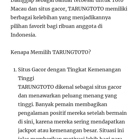
Dianggap sebagai bandar terbesar untuk Toto
Macau dan situs gacor, TARUNGTOTO memiliki
berbagai kelebihan yang menjadikannya
pilihan favorit bagi ribuan anggota di
Indonesia.
Kenapa Memilih TARUNGTOTO?
Situs Gacor dengan Tingkat Kemenangan
Tinggi
TARUNGTOTO dikenal sebagai situs gacor
dan menawarkan peluang menang yang
tinggi. Banyak pemain membagikan
pengalaman positif mereka setelah bermain
di sini, karena mereka sering mendapatkan
jackpot atau kemenangan besar. Situasi ini