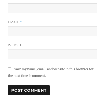
EMAIL
*
WEBSITE
Save my name, email, and website in this browser for
the next time I comment.