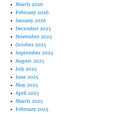
March 2026
February 2026
January 2026
December 2025
November 2025
October 2025
September 2025
August 2025
July 2025
June 2025
May 2025
April 2025
March 2025
February 2025