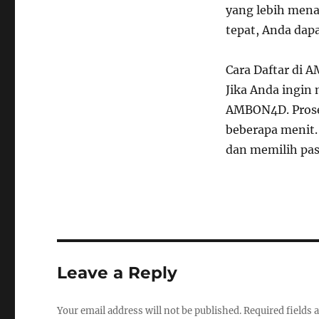
yang lebih mena
tepat, Anda dap
Cara Daftar di
Jika Anda ingin
AMBON4D. Prose
beberapa menit.
dan memilih pas
Leave a Reply
Your email address will not be published.
Required fields