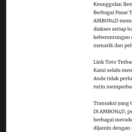
Keunggulan Be
Berbagai Pasar 
AMBON4D memilik
diakses setiap h
keberuntungan d
menarik dan pel
Link Toto Terb
Kami selalu men
Anda tidak perl
rutin memperbar
Transaksi yang 
Di AMBON4D, pro
berbagai metode
dijamin dengan 