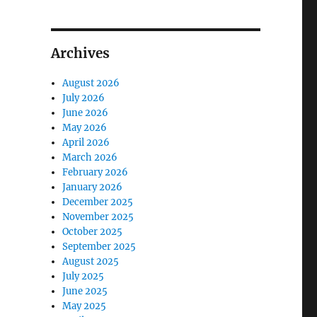
Archives
August 2026
July 2026
June 2026
May 2026
April 2026
March 2026
February 2026
January 2026
December 2025
November 2025
October 2025
September 2025
August 2025
July 2025
June 2025
May 2025