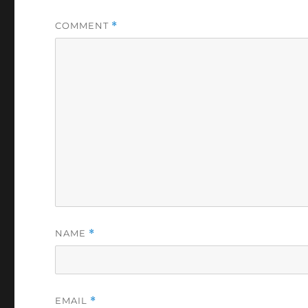
COMMENT
*
NAME
*
EMAIL
*