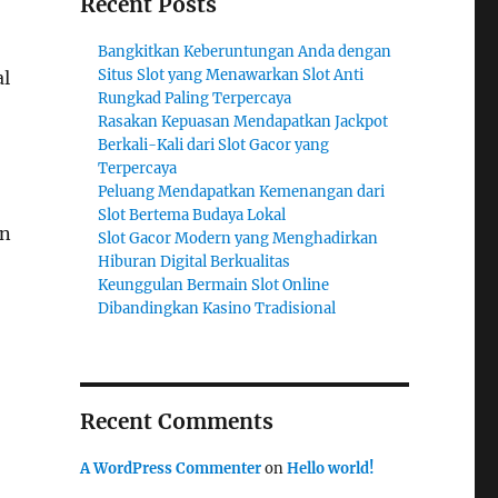
Recent Posts
Bangkitkan Keberuntungan Anda dengan
Situs Slot yang Menawarkan Slot Anti
al
Rungkad Paling Terpercaya
Rasakan Kepuasan Mendapatkan Jackpot
Berkali-Kali dari Slot Gacor yang
Terpercaya
Peluang Mendapatkan Kemenangan dari
Slot Bertema Budaya Lokal
an
Slot Gacor Modern yang Menghadirkan
Hiburan Digital Berkualitas
Keunggulan Bermain Slot Online
Dibandingkan Kasino Tradisional
Recent Comments
A WordPress Commenter
on
Hello world!