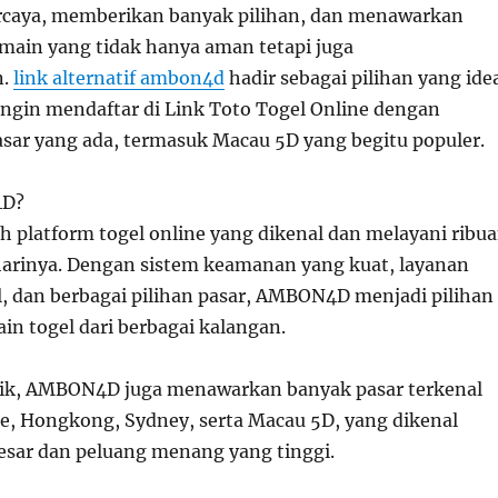
rcaya, memberikan banyak pilihan, dan menawarkan
ain yang tidak hanya aman tetapi juga
n.
link alternatif ambon4d
hadir sebagai pilihan yang ide
ingin mendaftar di Link Toto Togel Online dengan
pasar yang ada, termasuk Macau 5D yang begitu populer.
4D?
platform togel online yang dikenal dan melayani ribu
harinya. Dengan sistem keamanan yang kuat, layanan
l, dan berbagai pilihan pasar, AMBON4D menjadi pilihan
in togel dari berbagai kalangan.
asik, AMBON4D juga menawarkan banyak pasar terkenal
re, Hongkong, Sydney, serta Macau 5D, yang dikenal
esar dan peluang menang yang tinggi.