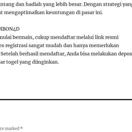
ntang dan hadiah yang lebih besar. Dengan strategi yan
at mengoptimalkan keuntungan di pasar ini.
 AMBON4D
 mulai bermain, cukup mendaftar melalui link resmi
s registrasi sangat mudah dan hanya memerlukan
 Setelah berhasil mendaftar, Anda bisa melakukan depos
ar togel yang diinginkan.
 are marked
*