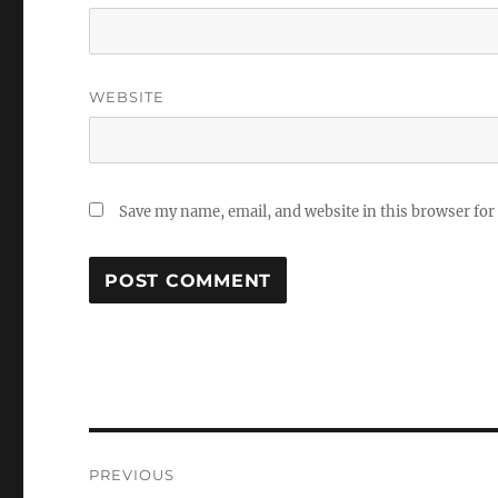
WEBSITE
Save my name, email, and website in this browser for
Post
PREVIOUS