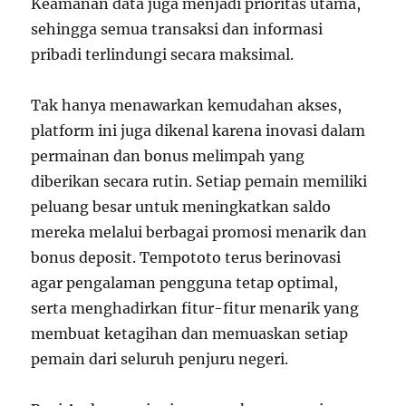
Keamanan data juga menjadi prioritas utama,
sehingga semua transaksi dan informasi
pribadi terlindungi secara maksimal.
Tak hanya menawarkan kemudahan akses,
platform ini juga dikenal karena inovasi dalam
permainan dan bonus melimpah yang
diberikan secara rutin. Setiap pemain memiliki
peluang besar untuk meningkatkan saldo
mereka melalui berbagai promosi menarik dan
bonus deposit. Tempototo terus berinovasi
agar pengalaman pengguna tetap optimal,
serta menghadirkan fitur-fitur menarik yang
membuat ketagihan dan memuaskan setiap
pemain dari seluruh penjuru negeri.