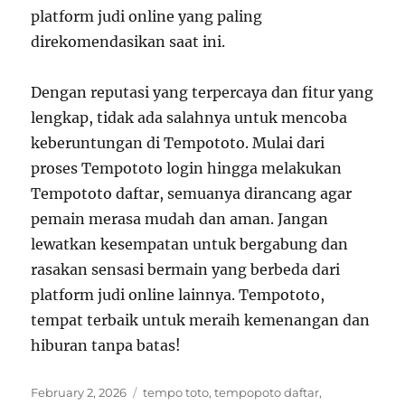
platform judi online yang paling
direkomendasikan saat ini.
Dengan reputasi yang terpercaya dan fitur yang
lengkap, tidak ada salahnya untuk mencoba
keberuntungan di Tempototo. Mulai dari
proses Tempototo login hingga melakukan
Tempototo daftar, semuanya dirancang agar
pemain merasa mudah dan aman. Jangan
lewatkan kesempatan untuk bergabung dan
rasakan sensasi bermain yang berbeda dari
platform judi online lainnya. Tempototo,
tempat terbaik untuk meraih kemenangan dan
hiburan tanpa batas!
Posted
Tags
February 2, 2026
tempo toto
,
tempopoto daftar
,