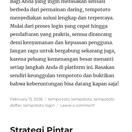
Bagi Anda yang ingin merasakan sensasi
berbeda dari permainan daring, tempototo
menyediakan solusi lengkap dan terpercaya.
Mulai dari proses login yang cepat hingga
pendaftaran yang praktis, semua dirancang
demi kenyamanan dan kepuasan pengguna.
Jangan ragu untuk bergabung sekarang juga,
karena peluang kemenangan besar menanti
setiap langkah Anda di platform ini. Rasakan
sendiri keunggulan tempototo dan buktikan
bahwa keberuntungan bisa datang kapan saja!
Posted
Tags
February 13, 2026
tempo toto
,
tempototo
,
tempototo
on
on
daftar
,
tempototo login
Leave a comment
Situs
Bandar
Togel
Strategi Pintar
yang