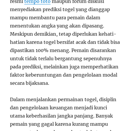
resmi
tempo toto
maupun forum diskusi
menyediakan prediksi togel yang dianggap
mampu membantu para pemain dalam
menentukan angka yang akan dipasang.
Meskipun demikian, tetap diperlukan kehati-
hatian karena togel bersifat acak dan tidak bisa
dipastikan 100% menang. Pemain disarankan
untuk tidak terlalu bergantung sepenuhnya
pada prediksi, melainkan juga memperhatikan
faktor keberuntungan dan pengelolaan modal
secara bijaksana.
Dalam menjalankan permainan togel, disiplin
dan pengelolaan keuangan menjadi kunci
utama keberhasilan jangka panjang. Banyak
pemain yang gagal karena kurang mampu