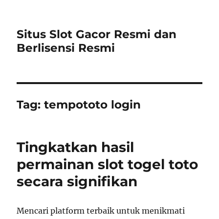
Situs Slot Gacor Resmi dan
Berlisensi Resmi
Tag:
tempototo login
Tingkatkan hasil
permainan slot togel toto
secara signifikan
Mencari platform terbaik untuk menikmati