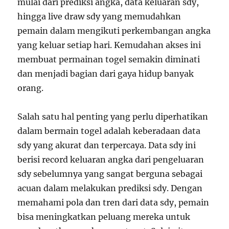
mulai dari prediksi angka, data keluaran sdy,
hingga live draw sdy yang memudahkan
pemain dalam mengikuti perkembangan angka
yang keluar setiap hari. Kemudahan akses ini
membuat permainan togel semakin diminati
dan menjadi bagian dari gaya hidup banyak
orang.
Salah satu hal penting yang perlu diperhatikan
dalam bermain togel adalah keberadaan data
sdy yang akurat dan terpercaya. Data sdy ini
berisi record keluaran angka dari pengeluaran
sdy sebelumnya yang sangat berguna sebagai
acuan dalam melakukan prediksi sdy. Dengan
memahami pola dan tren dari data sdy, pemain
bisa meningkatkan peluang mereka untuk