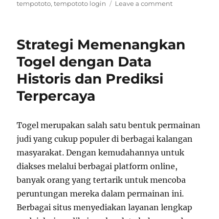
on
on
tempototo
,
tempototo login
Leave a comment
Strategi
Pintar
Memanfaatka
Strategi Memenangkan
Setiap
Peluang
Togel dengan Data
di
Historis dan Prediksi
Bandar
Togel
Terpercaya
Online
Togel merupakan salah satu bentuk permainan
judi yang cukup populer di berbagai kalangan
masyarakat. Dengan kemudahannya untuk
diakses melalui berbagai platform online,
banyak orang yang tertarik untuk mencoba
peruntungan mereka dalam permainan ini.
Berbagai situs menyediakan layanan lengkap