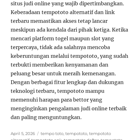
situs judi online yang wajib dipertimbangkan.
Keberadaan tempototo alternatif dan link
terbaru memastikan akses tetap lancar
meskipun ada kendala dari pihak ketiga. Ketika
mencari platform togel maupun slot yang
terpercaya, tidak ada salahnya mencoba
keberuntungan melalui tempototo, yang sudah
terbukti memberikan kenyamanan dan
peluang besar untuk meraih kemenangan.
Dengan berbagai fitur lengkap dan dukungan
teknologi terbaru, tempototo mampu
memenuhi harapan para bettor yang
menginginkan pengalaman judi online terbaik
dan paling menguntungkan.
Posted
Tags
April 5, 2026
tempo toto
,
tempototo
,
tempototo
on