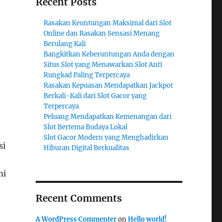
Recent Posts
Rasakan Keuntungan Maksimal dari Slot
Online dan Rasakan Sensasi Menang
Berulang Kali
Bangkitkan Keberuntungan Anda dengan
Situs Slot yang Menawarkan Slot Anti
Rungkad Paling Terpercaya
Rasakan Kepuasan Mendapatkan Jackpot
Berkali-Kali dari Slot Gacor yang
Terpercaya
Peluang Mendapatkan Kemenangan dari
Slot Bertema Budaya Lokal
Slot Gacor Modern yang Menghadirkan
si
Hiburan Digital Berkualitas
mi
Recent Comments
A WordPress Commenter
on
Hello world!