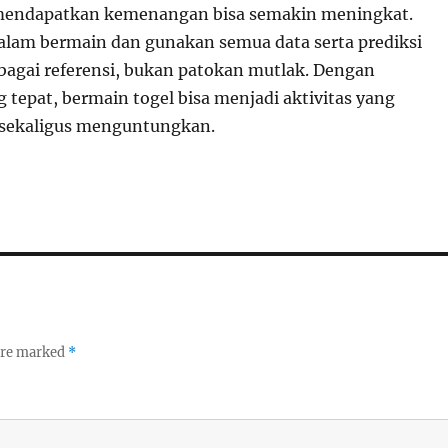
mendapatkan kemenangan bisa semakin meningkat.
dalam bermain dan gunakan semua data serta prediksi
ebagai referensi, bukan patokan mutlak. Dengan
 tepat, bermain togel bisa menjadi aktivitas yang
ekaligus menguntungkan.
 are marked
*