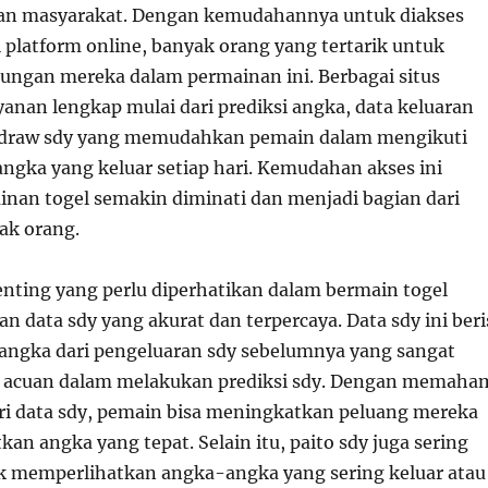
gan masyarakat. Dengan kemudahannya untuk diakses
 platform online, banyak orang yang tertarik untuk
ngan mereka dalam permainan ini. Berbagai situs
anan lengkap mulai dari prediksi angka, data keluaran
ve draw sdy yang memudahkan pemain dalam mengikuti
gka yang keluar setiap hari. Kemudahan akses ini
an togel semakin diminati dan menjadi bagian dari
ak orang.
penting yang perlu diperhatikan dalam bermain togel
n data sdy yang akurat dan terpercaya. Data sdy ini beri
 angka dari pengeluaran sdy sebelumnya yang sangat
i acuan dalam melakukan prediksi sdy. Dengan memaha
ari data sdy, pemain bisa meningkatkan peluang mereka
n angka yang tepat. Selain itu, paito sdy juga sering
k memperlihatkan angka-angka yang sering keluar atau