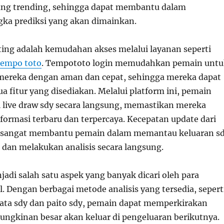
ang trending, sehingga dapat membantu dalam
ka prediksi yang akan dimainkan.
ting adalah kemudahan akses melalui layanan seperti
tempo toto
. Tempototo login memudahkan pemain untu
mereka dengan aman dan cepat, sehingga mereka dapat
 fitur yang disediakan. Melalui platform ini, pemain
 live draw sdy secara langsung, memastikan mereka
ormasi terbaru dan terpercaya. Kecepatan update dari
ni sangat membantu pemain dalam memantau keluaran s
 dan melakukan analisis secara langsung.
jadi salah satu aspek yang banyak dicari oleh para
. Dengan berbagai metode analisis yang tersedia, sepert
ta sdy dan paito sdy, pemain dapat memperkirakan
ngkinan besar akan keluar di pengeluaran berikutnya.