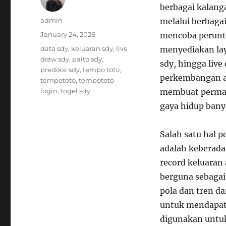
berbagai kalan
Author
admin
melalui berbagai
Posted
January 24, 2026
mencoba peruntu
on
Tags
data sdy
,
keluaran sdy
,
live
menyediakan lay
draw sdy
,
paito sdy
,
sdy, hingga li
prediksi sdy
,
tempo toto
,
perkembangan an
tempototo
,
tempototo
login
,
togel sdy
membuat permain
gaya hidup bany
Salah satu hal 
adalah keberadaa
record keluaran
berguna sebaga
pola dan tren d
untuk mendapatka
digunakan untu