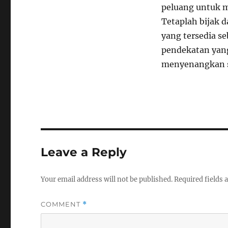
peluang untuk 
Tetaplah bijak 
yang tersedia s
pendekatan yang
menyenangkan s
Leave a Reply
Your email address will not be published.
Required fields
COMMENT
*