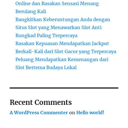
Online dan Rasakan Sensasi Menang
Berulang Kali
Bangkitkan Keberuntungan Anda dengan
Situs Slot yang Menawarkan Slot Anti
Rungkad Paling Terpercaya
Rasakan Kepuasan Mendapatkan Jackpot
Berkali-Kali dari Slot Gacor yang Terpercaya
Peluang Mendapatkan Kemenangan dari
Slot Bertema Budaya Lokal
Recent Comments
A WordPress Commenter
on
Hello world!