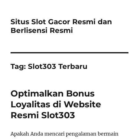
Situs Slot Gacor Resmi dan
Berlisensi Resmi
Tag:
Slot303 Terbaru
Optimalkan Bonus
Loyalitas di Website
Resmi Slot303
Apakah Anda mencari pengalaman bermain