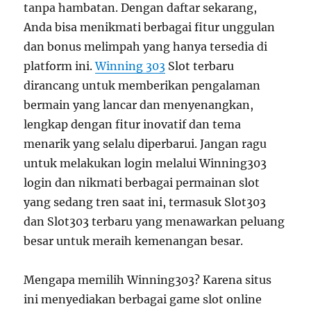
tanpa hambatan. Dengan daftar sekarang,
Anda bisa menikmati berbagai fitur unggulan
dan bonus melimpah yang hanya tersedia di
platform ini.
Winning 303
Slot terbaru
dirancang untuk memberikan pengalaman
bermain yang lancar dan menyenangkan,
lengkap dengan fitur inovatif dan tema
menarik yang selalu diperbarui. Jangan ragu
untuk melakukan login melalui Winning303
login dan nikmati berbagai permainan slot
yang sedang tren saat ini, termasuk Slot303
dan Slot303 terbaru yang menawarkan peluang
besar untuk meraih kemenangan besar.
Mengapa memilih Winning303? Karena situs
ini menyediakan berbagai game slot online