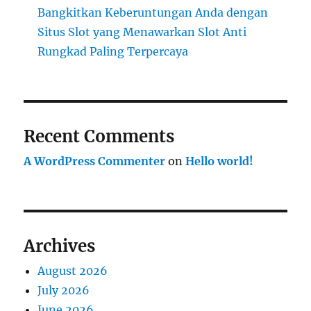
Bangkitkan Keberuntungan Anda dengan
Situs Slot yang Menawarkan Slot Anti
Rungkad Paling Terpercaya
Recent Comments
A WordPress Commenter
on
Hello world!
Archives
August 2026
July 2026
June 2026