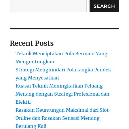
SEARCH
Recent Posts
Teknik Menciptakan Pola Bermain Yang
Menguntungkan
Strategi Menghindari Pola Jangka Pendek
yang Menyesatkan
Kuasai Teknik Meningkatkan Peluang
Menang dengan Strategi Profesional dan
Efektif
Rasakan Keuntungan Maksimal dari Slot
Online dan Rasakan Sensasi Menang
Berulang Kali