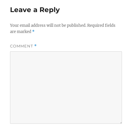
Leave a Reply
Your email address will not be published.
Required fields
are marked
*
COMMENT
*