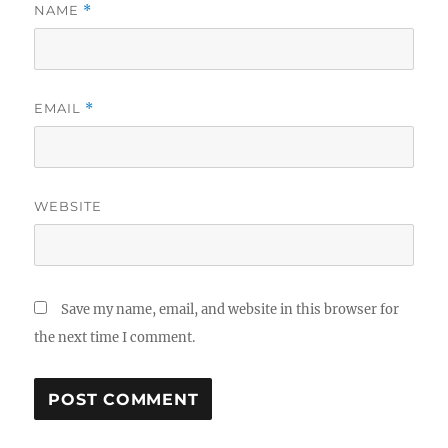
NAME
*
EMAIL
*
WEBSITE
Save my name, email, and website in this browser for
the next time I comment.