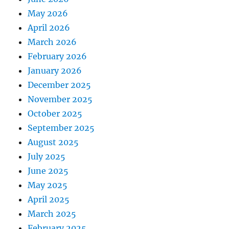
May 2026
April 2026
March 2026
February 2026
January 2026
December 2025
November 2025
October 2025
September 2025
August 2025
July 2025
June 2025
May 2025
April 2025
March 2025
February 2025