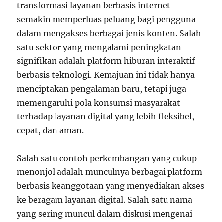
transformasi layanan berbasis internet
semakin memperluas peluang bagi pengguna
dalam mengakses berbagai jenis konten. Salah
satu sektor yang mengalami peningkatan
signifikan adalah platform hiburan interaktif
berbasis teknologi. Kemajuan ini tidak hanya
menciptakan pengalaman baru, tetapi juga
memengaruhi pola konsumsi masyarakat
terhadap layanan digital yang lebih fleksibel,
cepat, dan aman.
Salah satu contoh perkembangan yang cukup
menonjol adalah munculnya berbagai platform
berbasis keanggotaan yang menyediakan akses
ke beragam layanan digital. Salah satu nama
yang sering muncul dalam diskusi mengenai