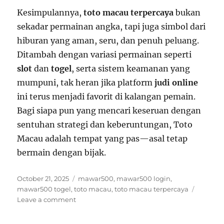
Kesimpulannya,
toto macau terpercaya
bukan
sekadar permainan angka, tapi juga simbol dari
hiburan yang aman, seru, dan penuh peluang.
Ditambah dengan variasi permainan seperti
slot
dan
togel
, serta sistem keamanan yang
mumpuni, tak heran jika platform
judi online
ini terus menjadi favorit di kalangan pemain.
Bagi siapa pun yang mencari keseruan dengan
sentuhan strategi dan keberuntungan, Toto
Macau adalah tempat yang pas—asal tetap
bermain dengan bijak.
Posted
Tags
October 21, 2025
mawar500
,
mawar500 login
,
on
mawar500 togel
,
toto macau
,
toto macau terpercaya
on
Leave a comment
Rahasia
di