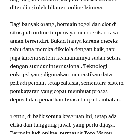
ditandingi oleh hiburan online lainnya.
Bagi banyak orang, bermain togel dan slot di
situs
judi online
terpercaya memberikan rasa
aman tersendiri. Bukan hanya karena mereka
tahu dana mereka dikelola dengan baik, tapi
juga karena sistem keamanannya sudah setara
dengan standar internasional. Teknologi
enkripsi yang digunakan memastikan data
pribadi pemain tetap rahasia, sementara sistem
pembayaran yang cepat membuat proses
deposit dan penarikan terasa tanpa hambatan.
Tentu, di balik semua keseruan ini, tetap ada
etika dan tanggung jawab yang perlu dijaga.
Bermain judi online, termasuk Toto Macau,