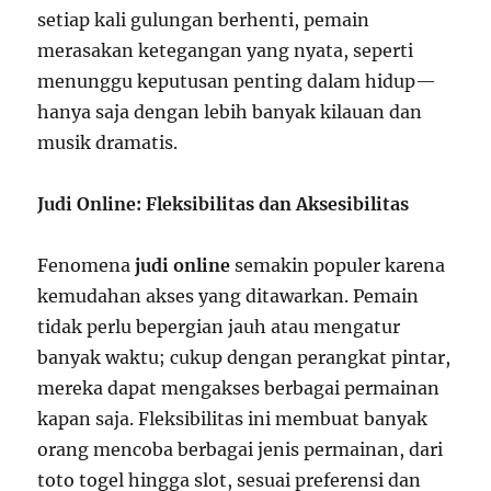
setiap kali gulungan berhenti, pemain
merasakan ketegangan yang nyata, seperti
menunggu keputusan penting dalam hidup—
hanya saja dengan lebih banyak kilauan dan
musik dramatis.
Judi Online: Fleksibilitas dan Aksesibilitas
Fenomena
judi online
semakin populer karena
kemudahan akses yang ditawarkan. Pemain
tidak perlu bepergian jauh atau mengatur
banyak waktu; cukup dengan perangkat pintar,
mereka dapat mengakses berbagai permainan
kapan saja. Fleksibilitas ini membuat banyak
orang mencoba berbagai jenis permainan, dari
toto togel hingga slot, sesuai preferensi dan