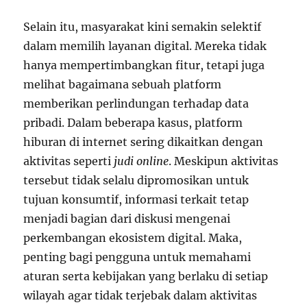
Selain itu, masyarakat kini semakin selektif
dalam memilih layanan digital. Mereka tidak
hanya mempertimbangkan fitur, tetapi juga
melihat bagaimana sebuah platform
memberikan perlindungan terhadap data
pribadi. Dalam beberapa kasus, platform
hiburan di internet sering dikaitkan dengan
aktivitas seperti
judi online
. Meskipun aktivitas
tersebut tidak selalu dipromosikan untuk
tujuan konsumtif, informasi terkait tetap
menjadi bagian dari diskusi mengenai
perkembangan ekosistem digital. Maka,
penting bagi pengguna untuk memahami
aturan serta kebijakan yang berlaku di setiap
wilayah agar tidak terjebak dalam aktivitas