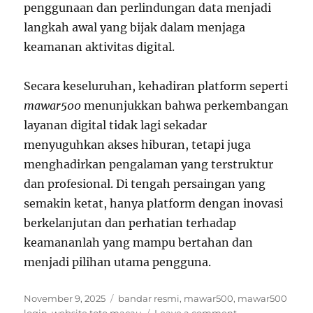
penggunaan dan perlindungan data menjadi
langkah awal yang bijak dalam menjaga
keamanan aktivitas digital.
Secara keseluruhan, kehadiran platform seperti
mawar500
menunjukkan bahwa perkembangan
layanan digital tidak lagi sekadar
menyuguhkan akses hiburan, tetapi juga
menghadirkan pengalaman yang terstruktur
dan profesional. Di tengah persaingan yang
semakin ketat, hanya platform dengan inovasi
berkelanjutan dan perhatian terhadap
keamananlah yang mampu bertahan dan
menjadi pilihan utama pengguna.
Posted
Tags
November 9, 2025
bandar resmi
,
mawar500
,
mawar500
on
on