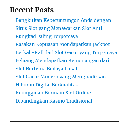
Recent Posts
Bangkitkan Keberuntungan Anda dengan
Situs Slot yang Menawarkan Slot Anti
Rungkad Paling Terpercaya
Rasakan Kepuasan Mendapatkan Jackpot
Berkali-Kali dari Slot Gacor yang Terpercaya
Peluang Mendapatkan Kemenangan dari
Slot Bertema Budaya Lokal
Slot Gacor Modern yang Menghadirkan
Hiburan Digital Berkualitas
Keunggulan Bermain Slot Online
Dibandingkan Kasino Tradisional