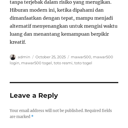
tanpa terjebak dalam risiko yang merugikan.
Hiburan modern ini, ketika dipahami dan
dimanfaatkan dengan tepat, mampu menjadi
alternatif menyenangkan untuk mengisi waktu
luang dan menantang kemampuan berpikir
kreatif.
Author
Posted
Tags
admin
October 25, 2025
mawar500
,
mawar500
on
login
,
mawar500 togel
,
toto resmi
,
toto togel
Leave a Reply
Your email address will not be published.
Required fields
are marked
*