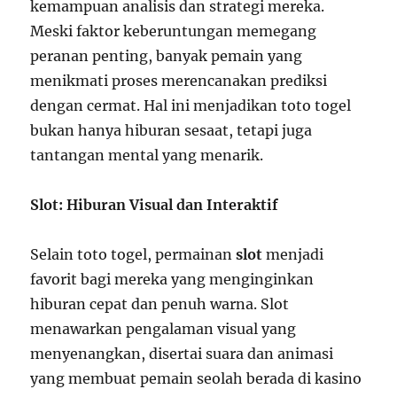
kemampuan analisis dan strategi mereka.
Meski faktor keberuntungan memegang
peranan penting, banyak pemain yang
menikmati proses merencanakan prediksi
dengan cermat. Hal ini menjadikan toto togel
bukan hanya hiburan sesaat, tetapi juga
tantangan mental yang menarik.
Slot: Hiburan Visual dan Interaktif
Selain toto togel, permainan
slot
menjadi
favorit bagi mereka yang menginginkan
hiburan cepat dan penuh warna. Slot
menawarkan pengalaman visual yang
menyenangkan, disertai suara dan animasi
yang membuat pemain seolah berada di kasino