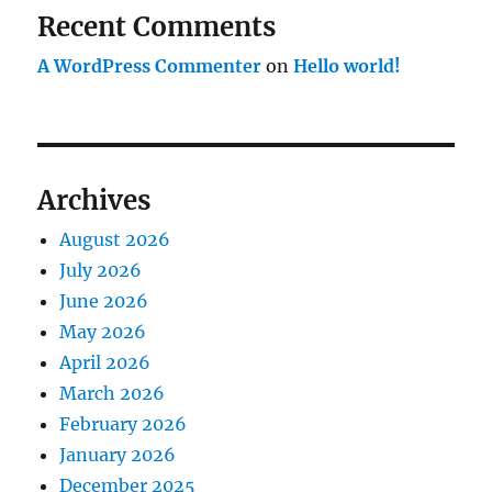
Recent Comments
A WordPress Commenter
on
Hello world!
Archives
August 2026
July 2026
June 2026
May 2026
April 2026
March 2026
February 2026
January 2026
December 2025