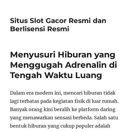
Situs Slot Gacor Resmi dan
Berlisensi Resmi
Menyusuri Hiburan yang
Menggugah Adrenalin di
Tengah Waktu Luang
Dalam era modern ini, mencari hiburan tidak
lagi terbatas pada kegiatan fisik di luar rumah.
Banyak orang kini beralih ke platform daring
yang menawarkan sensasi berbeda. Salah satu
bentuk hiburan yang cukup populer adalah