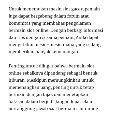
Untuk menemukan mesin slot gacor, pemain
juga dapat bergabung dalam forum atau
komunitas yang membahas pengalaman
bermain slot online. Dengan berbagi informasi
dan tips dengan sesama pemain, Anda dapat
mengetahui mesin-mesin mana yang sedang
memberikan banyak kemenangan.
Penting untuk diingat bahwa bermain slot
online sebaiknya dipandang sebagai bentuk
hiburan. Meskipun memungkinkan untuk
memenangkan uang, penting untuk tetap
bermain dengan bijak dan menetapkan
batasan dalam berjudi. Jangan lupa selalu
bertanggung jawab saat bermain slot online.