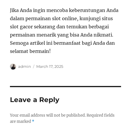
Jika Anda ingin mencoba keberuntungan Anda
dalam permainan slot online, kunjungi situs
slot gacor sekarang dan temukan berbagai
permainan menarik yang bisa Anda nikmati.
Semoga artikel ini bermanfaat bagi Anda dan
selamat bermain!
Author
Posted
admin
March 17, 2025
on
Leave a Reply
Your email address will not be published.
Required fields
are marked
*