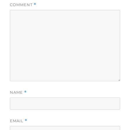
COMMENT
*
NAME
*
EMAIL
*