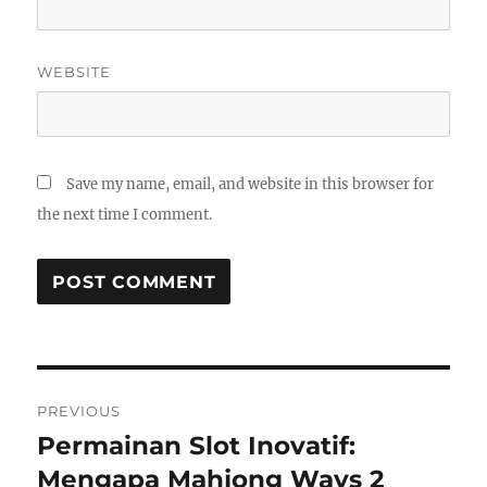
WEBSITE
Save my name, email, and website in this browser for
the next time I comment.
Post
PREVIOUS
navigation
Permainan Slot Inovatif:
Previous
post:
Mengapa Mahjong Ways 2