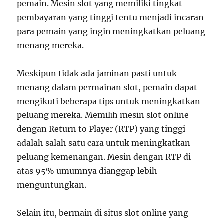
pemain. Mesin slot yang memiliki tingkat
pembayaran yang tinggi tentu menjadi incaran
para pemain yang ingin meningkatkan peluang
menang mereka.
Meskipun tidak ada jaminan pasti untuk
menang dalam permainan slot, pemain dapat
mengikuti beberapa tips untuk meningkatkan
peluang mereka. Memilih mesin slot online
dengan Return to Player (RTP) yang tinggi
adalah salah satu cara untuk meningkatkan
peluang kemenangan. Mesin dengan RTP di
atas 95% umumnya dianggap lebih
menguntungkan.
Selain itu, bermain di situs slot online yang