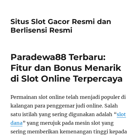
Situs Slot Gacor Resmi dan
Berlisensi Resmi
Paradewa88 Terbaru:
Fitur dan Bonus Menarik
di Slot Online Terpercaya
Permainan slot online telah menjadi populer di
kalangan para penggemar judi online. Salah
satu istilah yang sering digunakan adalah “
slot
dana
” yang merujuk pada mesin slot yang
sering memberikan kemenangan tinggi kepada