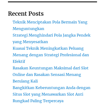
Recent Posts
Teknik Menciptakan Pola Bermain Yang
Menguntungkan
Strategi Menghindari Pola Jangka Pendek
yang Menyesatkan
Kuasai Teknik Meningkatkan Peluang
Menang dengan Strategi Profesional dan
Efektif
Rasakan Keuntungan Maksimal dari Slot
Online dan Rasakan Sensasi Menang
Berulang Kali
Bangkitkan Keberuntungan Anda dengan
Situs Slot yang Menawarkan Slot Anti
Rungkad Paling Terpercaya