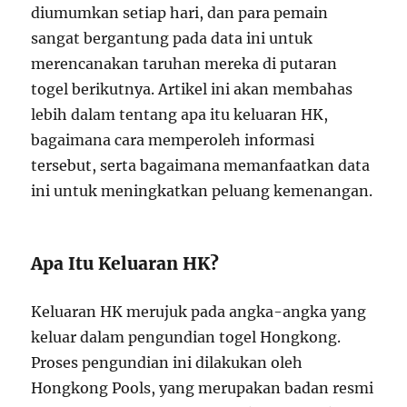
diumumkan setiap hari, dan para pemain
sangat bergantung pada data ini untuk
merencanakan taruhan mereka di putaran
togel berikutnya. Artikel ini akan membahas
lebih dalam tentang apa itu keluaran HK,
bagaimana cara memperoleh informasi
tersebut, serta bagaimana memanfaatkan data
ini untuk meningkatkan peluang kemenangan.
Apa Itu Keluaran HK?
Keluaran HK merujuk pada angka-angka yang
keluar dalam pengundian togel Hongkong.
Proses pengundian ini dilakukan oleh
Hongkong Pools, yang merupakan badan resmi