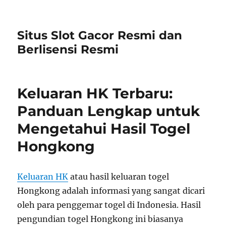
Situs Slot Gacor Resmi dan
Berlisensi Resmi
Keluaran HK Terbaru:
Panduan Lengkap untuk
Mengetahui Hasil Togel
Hongkong
Keluaran HK
atau hasil keluaran togel
Hongkong adalah informasi yang sangat dicari
oleh para penggemar togel di Indonesia. Hasil
pengundian togel Hongkong ini biasanya