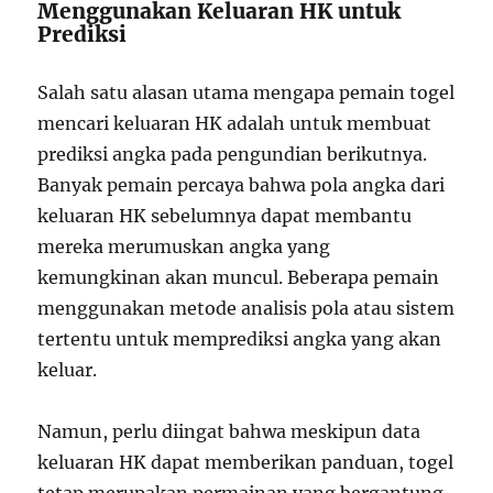
Menggunakan Keluaran HK untuk
Prediksi
Salah satu alasan utama mengapa pemain togel
mencari keluaran HK adalah untuk membuat
prediksi angka pada pengundian berikutnya.
Banyak pemain percaya bahwa pola angka dari
keluaran HK sebelumnya dapat membantu
mereka merumuskan angka yang
kemungkinan akan muncul. Beberapa pemain
menggunakan metode analisis pola atau sistem
tertentu untuk memprediksi angka yang akan
keluar.
Namun, perlu diingat bahwa meskipun data
keluaran HK dapat memberikan panduan, togel