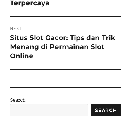
Terpercaya
NEXT
Situs Slot Gacor: Tips dan Trik
Next
post:
Menang di Permainan Slot
Online
Search
SEARCH