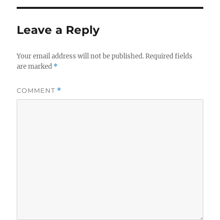
Leave a Reply
Your email address will not be published.
Required fields
are marked
*
COMMENT
*