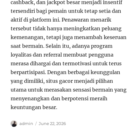
cashback, dan jackpot besar menjadi insentif
tersendiri bagi pemain untuk tetap setia dan
aktif di platform ini. Penawaran menarik
tersebut tidak hanya meningkatkan peluang
kemenangan, tetapi juga menambah keseruan
saat bermain. Selain itu, adanya program
loyalitas dan referral membuat pengguna
merasa dihargai dan termotivasi untuk terus
berpartisipasi. Dengan berbagai keunggulan
yang dimiliki, situs gacor menjadi pilihan
utama untuk merasakan sensasi bermain yang
menyenangkan dan berpotensi meraih
keuntungan besar.
Author
Posted
admin
June 22, 2026
on