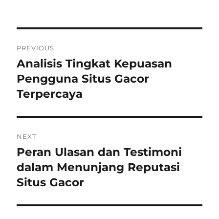
Post
PREVIOUS
navigation
Analisis Tingkat Kepuasan
Previous
post:
Pengguna Situs Gacor
Terpercaya
NEXT
Peran Ulasan dan Testimoni
Next
post:
dalam Menunjang Reputasi
Situs Gacor