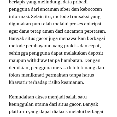
berlapis yang melindungi data pribadi
pengguna dari ancaman siber dan kebocoran
informasi. Selain itu, metode transaksi yang
digunakan pun telah melalui proses enkripsi
agar dana tetap aman dari ancaman peretasan.
Banyak situs gacor juga menawarkan berbagai
metode pembayaran yang praktis dan cepat,
sehingga pengguna dapat melakukan deposit
maupun withdraw tanpa hambatan. Dengan
demikian, pengguna merasa lebih tenang dan
fokus menikmati permainan tanpa harus
khawatir terhadap risiko keamanan.
Kemudahan akses menjadi salah satu
keunggulan utama dari situs gacor. Banyak
platform yang dapat diakses melalui berbagai