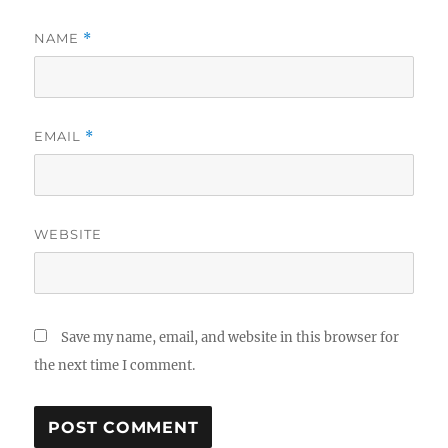
NAME
*
EMAIL
*
WEBSITE
Save my name, email, and website in this browser for
the next time I comment.