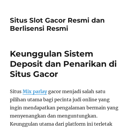
Situs Slot Gacor Resmi dan
Berlisensi Resmi
Keunggulan Sistem
Deposit dan Penarikan di
Situs Gacor
Situs
Mix parlay
gacor menjadi salah satu
pilihan utama bagi pecinta judi online yang
ingin mendapatkan pengalaman bermain yang
menyenangkan dan menguntungkan.
Keunggulan utama dari platform ini terletak