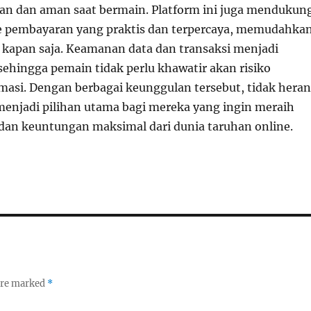
an dan aman saat bermain. Platform ini juga mendukun
e pembayaran yang praktis dan terpercaya, memudahka
i kapan saja. Keamanan data dan transaksi menjadi
sehingga pemain tidak perlu khawatir akan risiko
masi. Dengan berbagai keunggulan tersebut, tidak heran
 menjadi pilihan utama bagi mereka yang ingin meraih
an keuntungan maksimal dari dunia taruhan online.
 are marked
*