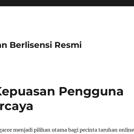
an Berlisensi Resmi
t Kepuasan Pengguna
ercaya
gacor menjadi pilihan utama bagi pecinta taruhan online