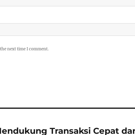
 the next time I comment.
Mendukung Transaksi Cepat da