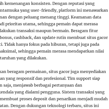
ih kemenangan konsisten. Dengan reputasi yang
antarmuka yang user-friendly, platform ini menawarkan
inan dengan peluang menang tinggi. Keamanan data
i prioritas utama, sehingga pemain dapat merasa
akukan transaksi maupun bermain. Beragam fitur
 bonus, cashback, dan update rutin membuat situs gacor
. Tidak hanya fokus pada hiburan, tetapi juga pada
maksimal, sehingga pemain merasa mendapatkan nilai
p taruhan yang dilakukan.
an beragam permainan, situs gacor juga menyediakan
an yang responsif dan profesional. Tim support siap
 saja, menjawab berbagai pertanyaan dan
endala yang dialami pengguna. Sistem transaksi yang
 membuat proses deposit dan penarikan menjadi mudah
tan. Dengan dukungan teknologi terbaru, situs ini