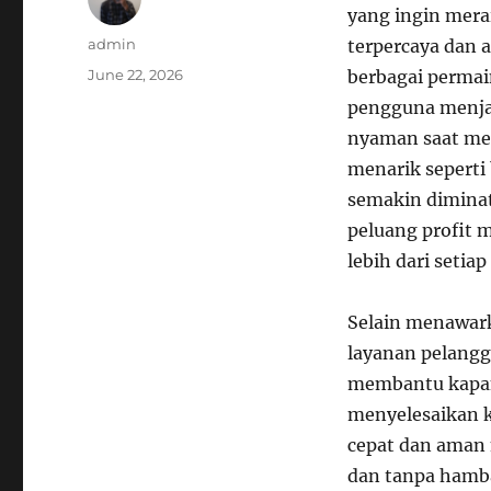
yang ingin mera
Author
admin
terpercaya dan 
Posted
June 22, 2026
berbagai perma
on
pengguna menjad
nyaman saat mel
menarik seperti
semakin diminati
peluang profit 
lebih dari setia
Selain menawark
layanan pelangg
membantu kapan
menyelesaikan k
cepat dan aman
dan tanpa hamba