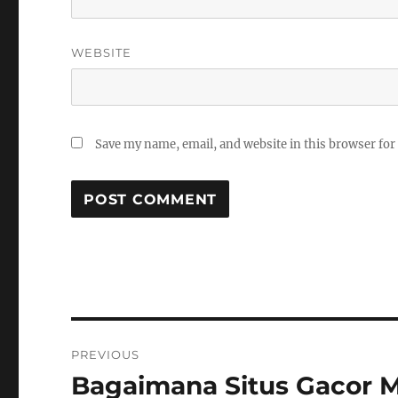
WEBSITE
Save my name, email, and website in this browser for
Post
PREVIOUS
navigation
Bagaimana Situs Gacor 
Previous