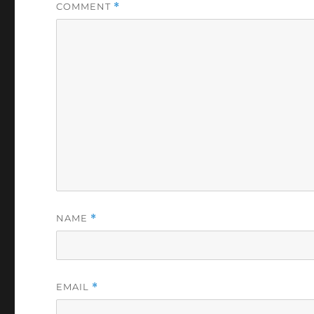
COMMENT
*
NAME
*
EMAIL
*