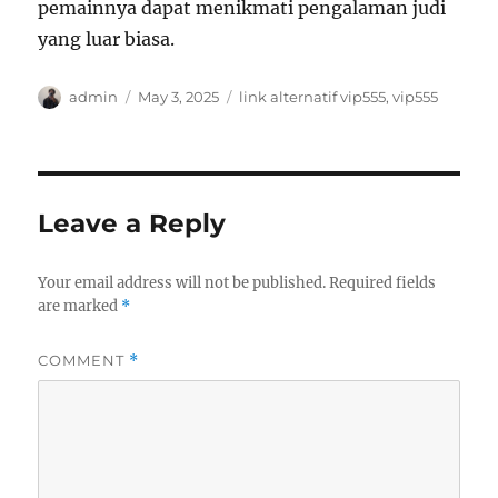
pemainnya dapat menikmati pengalaman judi
yang luar biasa.
Author
Posted
Tags
admin
May 3, 2025
link alternatif vip555
,
vip555
on
Leave a Reply
Your email address will not be published.
Required fields
are marked
*
COMMENT
*