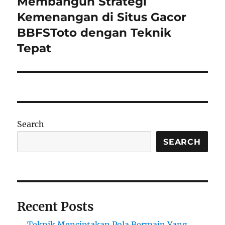
Membangun Strategi
Next
post:
Kemenangan di Situs Gacor
BBFSToto dengan Teknik
Tepat
Search
SEARCH
Recent Posts
Teknik Menciptakan Pola Bermain Yang