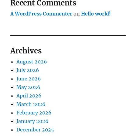
Recent Comments
A WordPress Commenter
on
Hello world!
Archives
August 2026
July 2026
June 2026
May 2026
April 2026
March 2026
February 2026
January 2026
December 2025