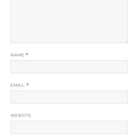
NAME
*
EMAIL
*
WEBSITE