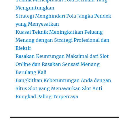
Menguntungkan
Strategi Menghindari Pola Jangka Pendek
yang Menyesatkan
Kuasai Teknik Meningkatkan Peluang
Menang dengan Strategi Profesional dan
Efektif
Rasakan Keuntungan Maksimal dari Slot
Online dan Rasakan Sensasi Menang
Berulang Kali
Bangkitkan Keberuntungan Anda dengan
Situs Slot yang Menawarkan Slot Anti
Rungkad Paling Terpercaya