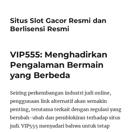
Situs Slot Gacor Resmi dan
Berlisensi Resmi
VIP555: Menghadirkan
Pengalaman Bermain
yang Berbeda
Seiring perkembangan industri judi online,
penggunaan link alternatif akan semakin
penting, terutama terkait dengan regulasi yang
berubah-ubah dan pemblokiran terhadap situs
judi. VIP555 menyadari bahwa untuk tetap