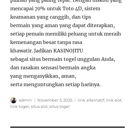
pilihan yang paling tepat. Dengan diskon yang
mencapai 70% untuk Toto 4D, sistem
keamanan yang canggih, dan tips
bermain yang aman yang dapat diterapkan,
setiap pemain memiliki peluang untuk meraih
kemenangan besar tanpa rasa
khawatir. Jadikan KASINOJITU
sebagai situs bermain togel unggulan Anda,
dan rasakan sensasi bermain angka
yang mengasyikkan, aman,
serta menguntungkan setiap harinya.
Author
Posted
Tags
admin
November 3, 2025
link alternatif
,
link slot
,
on
link togel
,
situs slot
,
situs togel