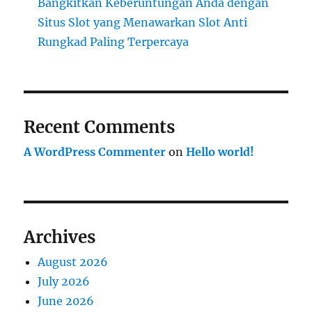
Bangkitkan Keberuntungan Anda dengan
Situs Slot yang Menawarkan Slot Anti
Rungkad Paling Terpercaya
Recent Comments
A WordPress Commenter
on
Hello world!
Archives
August 2026
July 2026
June 2026