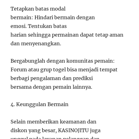
Tetapkan batas modal
bermain: Hindari bermain dengan
emosi. Tentukan batas
harian sehingga permainan dapat tetap aman
dan menyenangkan.
Bergabunglah dengan komunitas pemain:
Forum atau grup togel bisa menjadi tempat
berbagi pengalaman dan prediksi
bersama dengan pemain lainnya.
4. Keunggulan Bermain
Selain memberikan keamanan dan
diskon yang besar, KASINOJITU juga