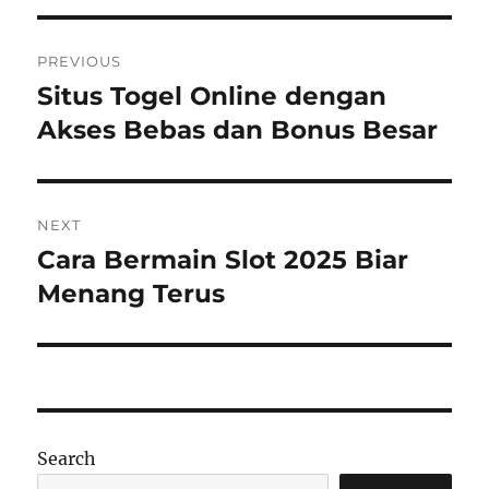
Post
PREVIOUS
navigation
Situs Togel Online dengan
Previous
post:
Akses Bebas dan Bonus Besar
NEXT
Cara Bermain Slot 2025 Biar
Next
post:
Menang Terus
Search