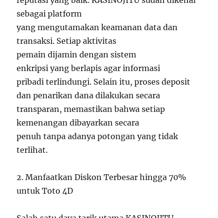
reputasi yang baik. KASINOJITU sudah dikenal
sebagai platform
yang mengutamakan keamanan data dan
transaksi. Setiap aktivitas
pemain dijamin dengan sistem
enkripsi yang berlapis agar informasi
pribadi terlindungi. Selain itu, proses deposit
dan penarikan dana dilakukan secara
transparan, memastikan bahwa setiap
kemenangan dibayarkan secara
penuh tanpa adanya potongan yang tidak
terlihat.
2. Manfaatkan Diskon Terbesar hingga 70%
untuk Toto 4D