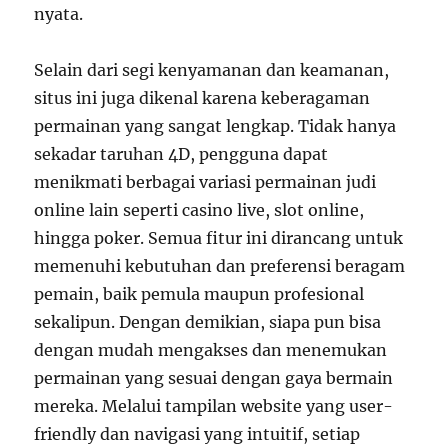
nyata.
Selain dari segi kenyamanan dan keamanan,
situs ini juga dikenal karena keberagaman
permainan yang sangat lengkap. Tidak hanya
sekadar taruhan 4D, pengguna dapat
menikmati berbagai variasi permainan judi
online lain seperti casino live, slot online,
hingga poker. Semua fitur ini dirancang untuk
memenuhi kebutuhan dan preferensi beragam
pemain, baik pemula maupun profesional
sekalipun. Dengan demikian, siapa pun bisa
dengan mudah mengakses dan menemukan
permainan yang sesuai dengan gaya bermain
mereka. Melalui tampilan website yang user-
friendly dan navigasi yang intuitif, setiap