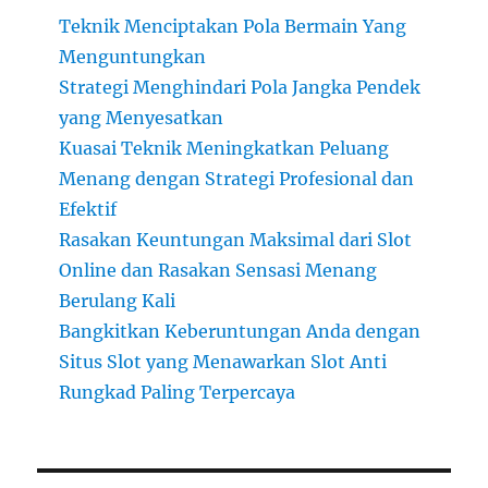
Teknik Menciptakan Pola Bermain Yang
Menguntungkan
Strategi Menghindari Pola Jangka Pendek
yang Menyesatkan
Kuasai Teknik Meningkatkan Peluang
Menang dengan Strategi Profesional dan
Efektif
Rasakan Keuntungan Maksimal dari Slot
Online dan Rasakan Sensasi Menang
Berulang Kali
Bangkitkan Keberuntungan Anda dengan
Situs Slot yang Menawarkan Slot Anti
Rungkad Paling Terpercaya