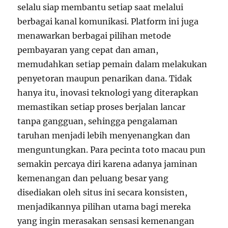
selalu siap membantu setiap saat melalui
berbagai kanal komunikasi. Platform ini juga
menawarkan berbagai pilihan metode
pembayaran yang cepat dan aman,
memudahkan setiap pemain dalam melakukan
penyetoran maupun penarikan dana. Tidak
hanya itu, inovasi teknologi yang diterapkan
memastikan setiap proses berjalan lancar
tanpa gangguan, sehingga pengalaman
taruhan menjadi lebih menyenangkan dan
menguntungkan. Para pecinta toto macau pun
semakin percaya diri karena adanya jaminan
kemenangan dan peluang besar yang
disediakan oleh situs ini secara konsisten,
menjadikannya pilihan utama bagi mereka
yang ingin merasakan sensasi kemenangan