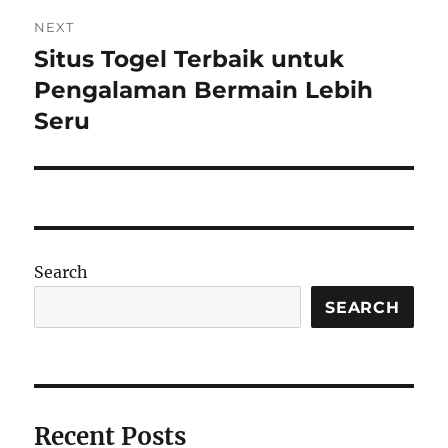
NEXT
Situs Togel Terbaik untuk
Next
post:
Pengalaman Bermain Lebih
Seru
Search
SEARCH
Recent Posts