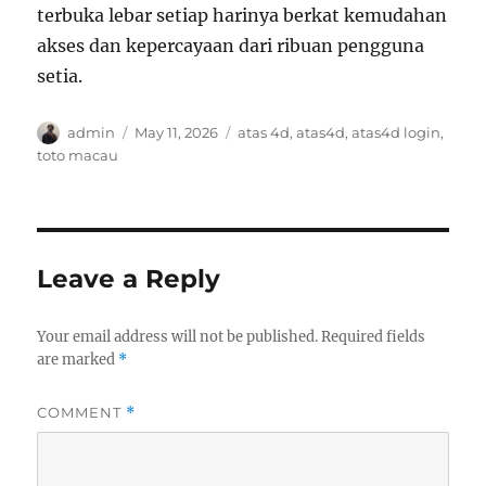
terbuka lebar setiap harinya berkat kemudahan
akses dan kepercayaan dari ribuan pengguna
setia.
Author
Posted
Tags
admin
May 11, 2026
atas 4d
,
atas4d
,
atas4d login
,
on
toto macau
Leave a Reply
Your email address will not be published.
Required fields
are marked
*
COMMENT
*