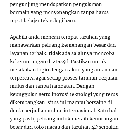
pengunjung mendapatkan pengalaman
bermain yang menyenangkan tanpa harus
repot belajar teknologi baru.
Apabila anda mencari tempat taruhan yang
menawarkan peluang kemenangan besar dan
layanan terbaik, tidak ada salahnya mencoba
keberuntungan di atas4d. Pastikan untuk
melakukan login dengan akun yang aman dan
terpercaya agar setiap proses taruhan berjalan
mulus dan tanpa hambatan. Dengan
keunggulan serta inovasi teknologi yang terus
dikembangkan, situs ini mampu bersaing di
dunia perjudian online internasional. Satu hal
yang pasti, peluang untuk meraih keuntungan
besar dari toto macau dan taruhan 4D semakin