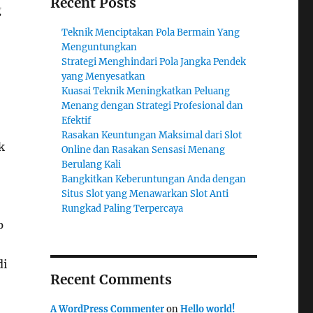
Recent Posts
g
Teknik Menciptakan Pola Bermain Yang
Menguntungkan
Strategi Menghindari Pola Jangka Pendek
yang Menyesatkan
Kuasai Teknik Meningkatkan Peluang
Menang dengan Strategi Profesional dan
Efektif
Rasakan Keuntungan Maksimal dari Slot
k
Online dan Rasakan Sensasi Menang
Berulang Kali
Bangkitkan Keberuntungan Anda dengan
Situs Slot yang Menawarkan Slot Anti
Rungkad Paling Terpercaya
p
di
Recent Comments
A WordPress Commenter
on
Hello world!