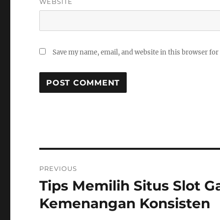
WEBSITE
Save my name, email, and website in this browser for
Post
PREVIOUS
navigation
Tips Memilih Situs Slot 
Previous
post:
Kemenangan Konsisten