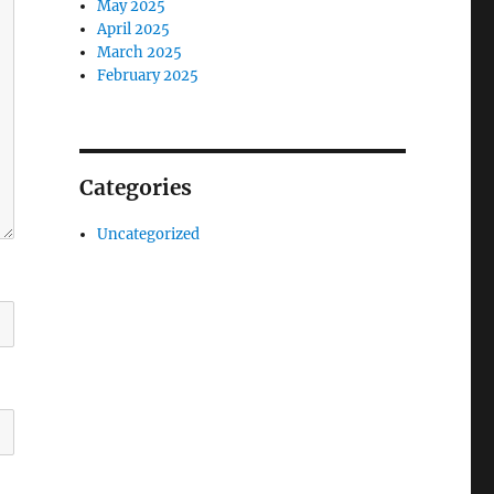
May 2025
April 2025
March 2025
February 2025
Categories
Uncategorized