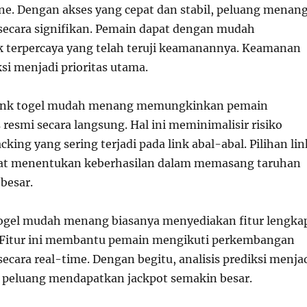
ine. Dengan akses yang cepat dan stabil, peluang menan
ecara signifikan. Pemain dapat dengan mudah
 terpercaya yang telah teruji keamanannya. Keamanan
si menjadi prioritas utama.
ink togel mudah menang memungkinkan pemain
resmi secara langsung. Hal ini meminimalisir risiko
king yang sering terjadi pada link abal-abal. Pilihan lin
gat menentukan keberhasilan dalam memasang taruhan
besar.
k togel mudah menang biasanya menyediakan fitur lengka
. Fitur ini membantu pemain mengikuti perkembangan
ecara real-time. Dengan begitu, analisis prediksi menja
n peluang mendapatkan jackpot semakin besar.