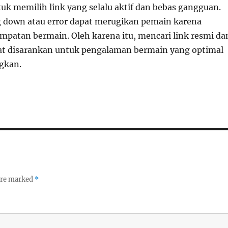
uk memilih link yang selalu aktif dan bebas gangguan.
g down atau error dapat merugikan pemain karena
mpatan bermain. Oleh karena itu, mencari link resmi da
at disarankan untuk pengalaman bermain yang optimal
gkan.
 are marked
*