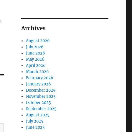
n
Archives
August 2026
July 2026
June 2026
May 2026
April 2026
March 2026
February 2026
January 2026
December 2025
November 2025
October 2025
September 2025
August 2025
July 2025
June 2025