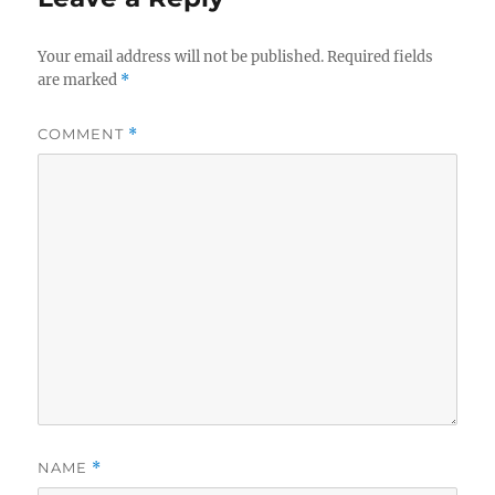
Your email address will not be published.
Required fields
are marked
*
COMMENT
*
NAME
*