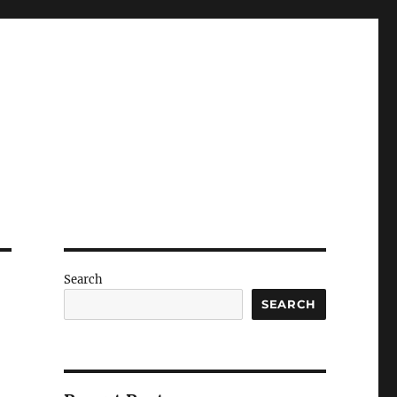
Search
SEARCH