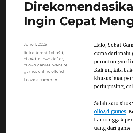
Direkomendasika
Ingin Cepat Men
Posted
June 1, 2026
Halo, Sobat Gam
on
Tags
link alternatif ollo4d
,
cuma dari main 
ollo4d
,
ollo4d daftar
,
peruntungan di d
ollo4d.games
,
website
Kali ini, kita b
games online ollo4d
khusus buat pem
on
Leave a comment
Situs
perlu pusing, c
Game
Online
Salah satu situs
Paling
Direkomendasikan
ollo4d.games
. K
untuk
kamu nggak perl
Pemula
uang dari game-
yang