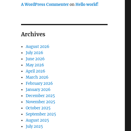
A WordPress Commenter
on
Hello world!
Archives
August 2026
July 2026
June 2026
May 2026
April 2026
March 2026
February 2026
January 2026
December 2025
November 2025
October 2025
September 2025
August 2025
July 2025