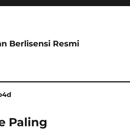
an Berlisensi Resmi
lo4d
e Paling