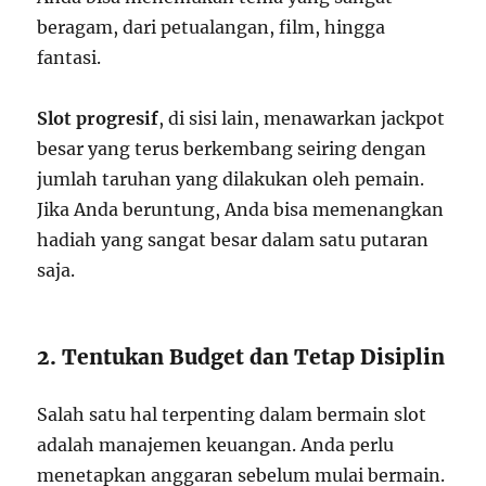
beragam, dari petualangan, film, hingga
fantasi.
Slot progresif
, di sisi lain, menawarkan jackpot
besar yang terus berkembang seiring dengan
jumlah taruhan yang dilakukan oleh pemain.
Jika Anda beruntung, Anda bisa memenangkan
hadiah yang sangat besar dalam satu putaran
saja.
2. Tentukan Budget dan Tetap Disiplin
Salah satu hal terpenting dalam bermain slot
adalah manajemen keuangan. Anda perlu
menetapkan anggaran sebelum mulai bermain.