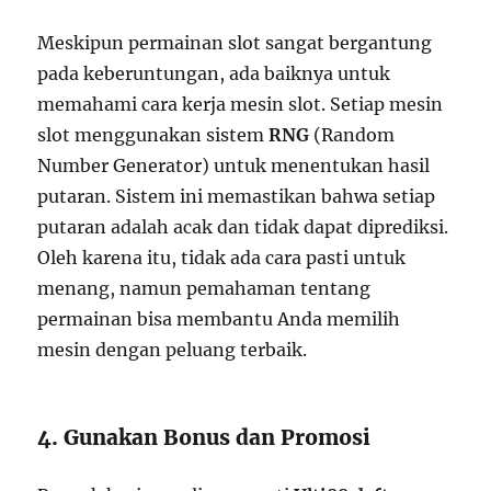
Meskipun permainan slot sangat bergantung
pada keberuntungan, ada baiknya untuk
memahami cara kerja mesin slot. Setiap mesin
slot menggunakan sistem
RNG
(Random
Number Generator) untuk menentukan hasil
putaran. Sistem ini memastikan bahwa setiap
putaran adalah acak dan tidak dapat diprediksi.
Oleh karena itu, tidak ada cara pasti untuk
menang, namun pemahaman tentang
permainan bisa membantu Anda memilih
mesin dengan peluang terbaik.
4. Gunakan Bonus dan Promosi