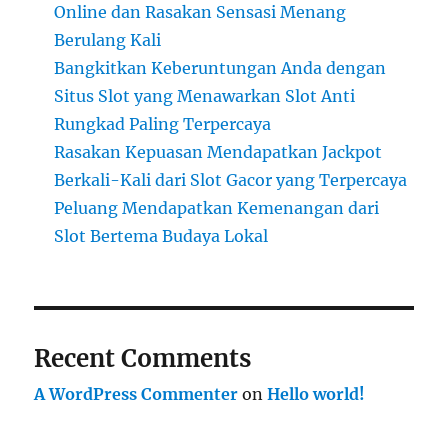
Online dan Rasakan Sensasi Menang
Berulang Kali
Bangkitkan Keberuntungan Anda dengan
Situs Slot yang Menawarkan Slot Anti
Rungkad Paling Terpercaya
Rasakan Kepuasan Mendapatkan Jackpot
Berkali-Kali dari Slot Gacor yang Terpercaya
Peluang Mendapatkan Kemenangan dari
Slot Bertema Budaya Lokal
Recent Comments
A WordPress Commenter
on
Hello world!