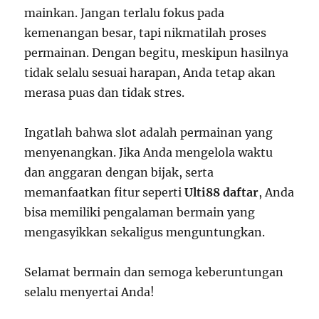
mainkan. Jangan terlalu fokus pada
kemenangan besar, tapi nikmatilah proses
permainan. Dengan begitu, meskipun hasilnya
tidak selalu sesuai harapan, Anda tetap akan
merasa puas dan tidak stres.
Ingatlah bahwa slot adalah permainan yang
menyenangkan. Jika Anda mengelola waktu
dan anggaran dengan bijak, serta
memanfaatkan fitur seperti
Ulti88 daftar
, Anda
bisa memiliki pengalaman bermain yang
mengasyikkan sekaligus menguntungkan.
Selamat bermain dan semoga keberuntungan
selalu menyertai Anda!