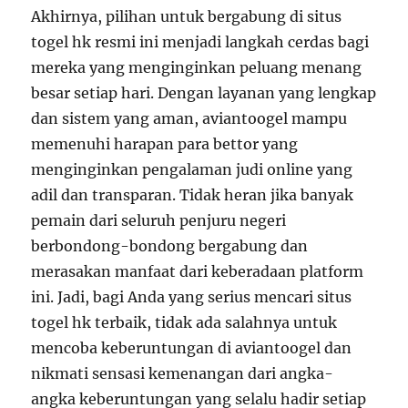
Akhirnya, pilihan untuk bergabung di situs
togel hk resmi ini menjadi langkah cerdas bagi
mereka yang menginginkan peluang menang
besar setiap hari. Dengan layanan yang lengkap
dan sistem yang aman, aviantoogel mampu
memenuhi harapan para bettor yang
menginginkan pengalaman judi online yang
adil dan transparan. Tidak heran jika banyak
pemain dari seluruh penjuru negeri
berbondong-bondong bergabung dan
merasakan manfaat dari keberadaan platform
ini. Jadi, bagi Anda yang serius mencari situs
togel hk terbaik, tidak ada salahnya untuk
mencoba keberuntungan di aviantoogel dan
nikmati sensasi kemenangan dari angka-
angka keberuntungan yang selalu hadir setiap