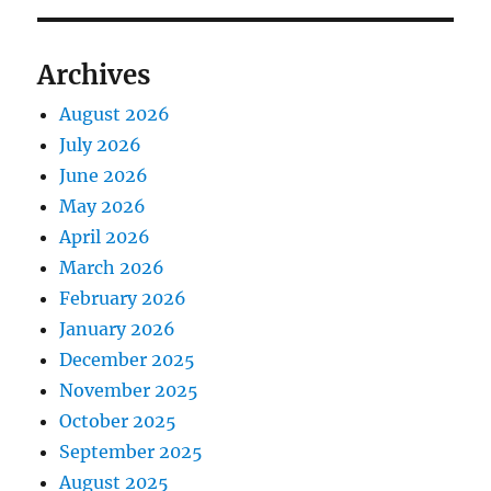
Archives
August 2026
July 2026
June 2026
May 2026
April 2026
March 2026
February 2026
January 2026
December 2025
November 2025
October 2025
September 2025
August 2025