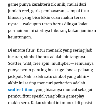
game punya karakteristik unik, mulai dari
jumlah reel, garis pembayaran, sampai fitur
khusus yang bisa bikin cuan makin terasa
nyata—walaupun tetap harus diingat kalau
permainan ini sifatnya hiburan, bukan jaminan
keuntungan.
Di antara fitur-fitur menarik yang sering jadi
incaran, simbol bonus adalah bintangnya.
Scatter, wild, free spin, multiplier—semuanya
punya peran penting buat nge-boost peluang
jackpot. Nah, salah satu simbol yang akhir-
akhir ini sering mencuri perhatian adalah
scatter hitam
, yang biasanya muncul sebagai
pemicu fitur spesial yang bikin gameplay
makin seru. Kalau simbol ini muncul di posisi