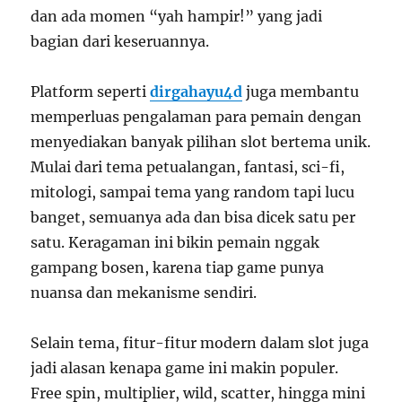
dan ada momen “yah hampir!” yang jadi
bagian dari keseruannya.
Platform seperti
dirgahayu4d
juga membantu
memperluas pengalaman para pemain dengan
menyediakan banyak pilihan slot bertema unik.
Mulai dari tema petualangan, fantasi, sci-fi,
mitologi, sampai tema yang random tapi lucu
banget, semuanya ada dan bisa dicek satu per
satu. Keragaman ini bikin pemain nggak
gampang bosen, karena tiap game punya
nuansa dan mekanisme sendiri.
Selain tema, fitur-fitur modern dalam slot juga
jadi alasan kenapa game ini makin populer.
Free spin, multiplier, wild, scatter, hingga mini