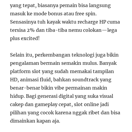
yang tepat, biasanya pemain bisa langsung
masuk ke mode bonus atau free spin.
Sensasinya tuh kayak waktu recharge HP cuma
tersisa 2% dan tiba-tiba nemu colokan—lega
plus excited!
Selain itu, perkembangan teknologi juga bikin
pengalaman bermain semakin mulus. Banyak
platform slot yang sudah memakai tampilan
HD, animasi fluid, bahkan soundtrack yang
benar-benar bikin vibe permainan makin
hidup. Bagi generasi digital yang suka visual
cakep dan gameplay cepat, slot online jadi
pilihan yang cocok karena nggak ribet dan bisa
dimainkan kapan aja.