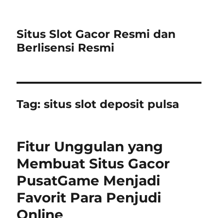
Situs Slot Gacor Resmi dan
Berlisensi Resmi
Tag:
situs slot deposit pulsa
Fitur Unggulan yang
Membuat Situs Gacor
PusatGame Menjadi
Favorit Para Penjudi
Online