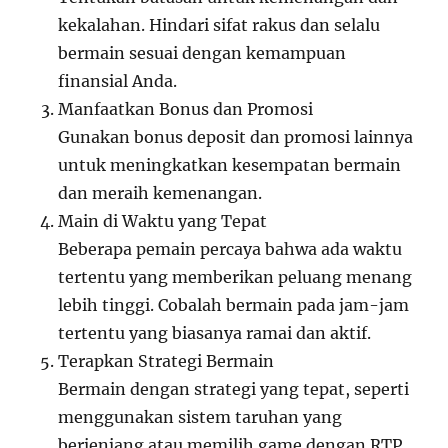
kekalahan. Hindari sifat rakus dan selalu
bermain sesuai dengan kemampuan
finansial Anda.
Manfaatkan Bonus dan Promosi
Gunakan bonus deposit dan promosi lainnya
untuk meningkatkan kesempatan bermain
dan meraih kemenangan.
Main di Waktu yang Tepat
Beberapa pemain percaya bahwa ada waktu
tertentu yang memberikan peluang menang
lebih tinggi. Cobalah bermain pada jam-jam
tertentu yang biasanya ramai dan aktif.
Terapkan Strategi Bermain
Bermain dengan strategi yang tepat, seperti
menggunakan sistem taruhan yang
berjenjang atau memilih game dengan RTP