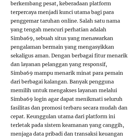
berkembang pesat, keberadaan platform
terpercaya menjadi kunci utama bagi para
penggemar taruhan online. Salah satu nama
yang tengah mencuri perhatian adalah
Simba69, sebuah situs yang menawarkan
pengalaman bermain yang mengasyikkan
sekaligus aman. Dengan berbagai fitur menarik
dan layanan pelanggan yang responsif,
Simba69 mampu menarik minat para pemain
dari berbagai kalangan. Banyak pengguna
memilih untuk mengakses layanan melalui
Simba69 login agar dapat menikmati seluruh
fasilitas dan promosi terbaru secara mudah dan
cepat. Keunggulan utama dari platform ini
terletak pada sistem keamanan yang canggih,
menjaga data pribadi dan transaksi keuangan