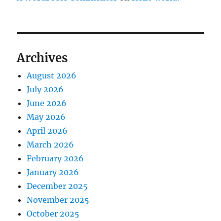
Archives
August 2026
July 2026
June 2026
May 2026
April 2026
March 2026
February 2026
January 2026
December 2025
November 2025
October 2025