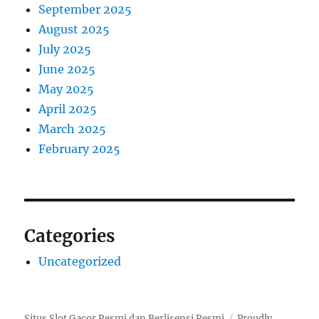
September 2025
August 2025
July 2025
June 2025
May 2025
April 2025
March 2025
February 2025
Categories
Uncategorized
Situs Slot Gacor Resmi dan Berlisensi Resmi
Proudly