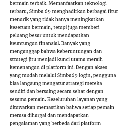
bermain terbaik. Memanfaatkan teknologi
terbaru, Simba 69 menghadirkan berbagai fitur
menarik yang tidak hanya meningkatkan
keseruan bermain, tetapi juga memberi
peluang besar untuk mendapatkan
keuntungan finansial. Banyak yang
menganggap bahwa keberuntungan dan
strategi jitu menjadi kunci utama meraih
kemenangan di platform ini. Dengan akses
yang mudah melalui Simba69 login, pengguna
bisa langsung mengatur strategi mereka
sendiri dan bersaing secara sehat dengan
sesama pemain. Keseluruhan layanan yang
ditawarkan memastikan bahwa setiap pemain
merasa dihargai dan mendapatkan
pengalaman yang berbeda dari platform