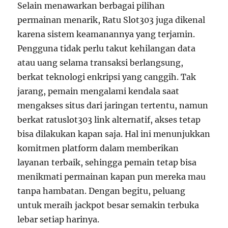
Selain menawarkan berbagai pilihan
permainan menarik, Ratu Slot303 juga dikenal
karena sistem keamanannya yang terjamin.
Pengguna tidak perlu takut kehilangan data
atau uang selama transaksi berlangsung,
berkat teknologi enkripsi yang canggih. Tak
jarang, pemain mengalami kendala saat
mengakses situs dari jaringan tertentu, namun
berkat ratuslot303 link alternatif, akses tetap
bisa dilakukan kapan saja. Hal ini menunjukkan
komitmen platform dalam memberikan
layanan terbaik, sehingga pemain tetap bisa
menikmati permainan kapan pun mereka mau
tanpa hambatan. Dengan begitu, peluang
untuk meraih jackpot besar semakin terbuka
lebar setiap harinya.