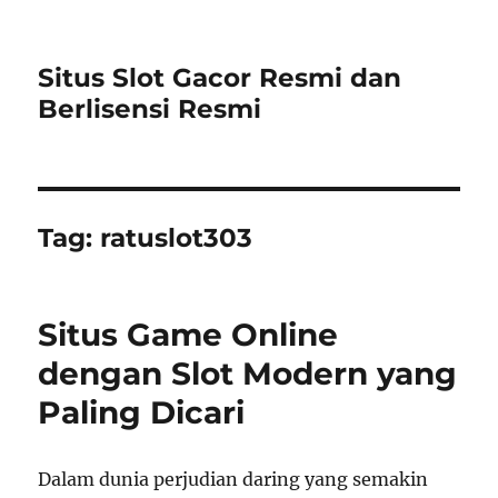
Situs Slot Gacor Resmi dan
Berlisensi Resmi
Tag:
ratuslot303
Situs Game Online
dengan Slot Modern yang
Paling Dicari
Dalam dunia perjudian daring yang semakin