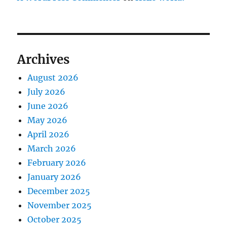
Archives
August 2026
July 2026
June 2026
May 2026
April 2026
March 2026
February 2026
January 2026
December 2025
November 2025
October 2025