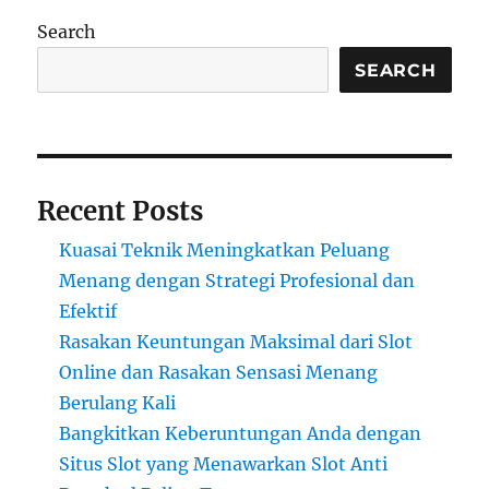
Peluang
Search
Menang
Besar
SEARCH
Setiap
Hari
Tanpa
Ribet
Recent Posts
Kuasai Teknik Meningkatkan Peluang
Menang dengan Strategi Profesional dan
Efektif
Rasakan Keuntungan Maksimal dari Slot
Online dan Rasakan Sensasi Menang
Berulang Kali
Bangkitkan Keberuntungan Anda dengan
Situs Slot yang Menawarkan Slot Anti