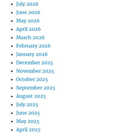
July 2026
June 2026
May 2026
April 2026
March 2026
February 2026
January 2026
December 2025
November 2025
October 2025
September 2025
August 2025
July 2025
June 2025
May 2025
April 2025