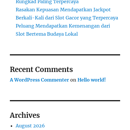
Rungkad Paling Terpercaya
Rasakan Kepuasan Mendapatkan Jackpot
Berkali-Kali dari Slot Gacor yang Terpercaya
Peluang Mendapatkan Kemenangan dari
Slot Bertema Budaya Lokal
Recent Comments
A WordPress Commenter
on
Hello world!
Archives
August 2026