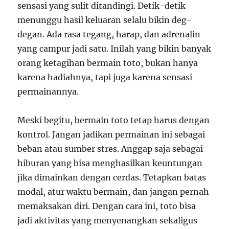
sensasi yang sulit ditandingi. Detik-detik
menunggu hasil keluaran selalu bikin deg-
degan. Ada rasa tegang, harap, dan adrenalin
yang campur jadi satu. Inilah yang bikin banyak
orang ketagihan bermain toto, bukan hanya
karena hadiahnya, tapi juga karena sensasi
permainannya.
Meski begitu, bermain toto tetap harus dengan
kontrol. Jangan jadikan permainan ini sebagai
beban atau sumber stres. Anggap saja sebagai
hiburan yang bisa menghasilkan keuntungan
jika dimainkan dengan cerdas. Tetapkan batas
modal, atur waktu bermain, dan jangan pernah
memaksakan diri. Dengan cara ini, toto bisa
jadi aktivitas yang menyenangkan sekaligus