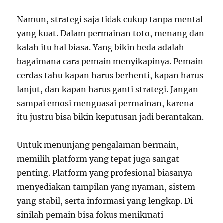
Namun, strategi saja tidak cukup tanpa mental
yang kuat. Dalam permainan toto, menang dan
kalah itu hal biasa. Yang bikin beda adalah
bagaimana cara pemain menyikapinya. Pemain
cerdas tahu kapan harus berhenti, kapan harus
lanjut, dan kapan harus ganti strategi. Jangan
sampai emosi menguasai permainan, karena
itu justru bisa bikin keputusan jadi berantakan.
Untuk menunjang pengalaman bermain,
memilih platform yang tepat juga sangat
penting. Platform yang profesional biasanya
menyediakan tampilan yang nyaman, sistem
yang stabil, serta informasi yang lengkap. Di
sinilah pemain bisa fokus menikmati