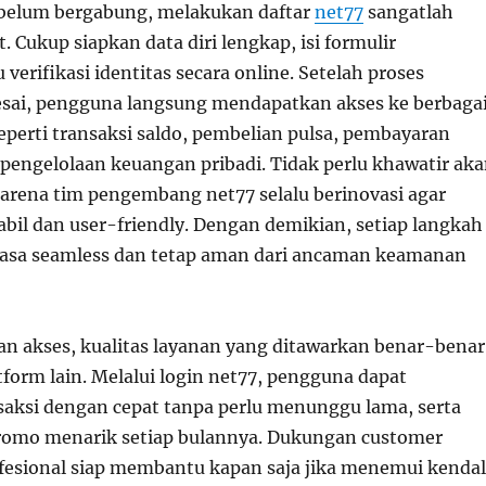
 belum bergabung, melakukan daftar
net77
sangatlah
 Cukup siapkan data diri lengkap, isi formulir
 verifikasi identitas secara online. Setelah proses
esai, pengguna langsung mendapatkan akses ke berbaga
eperti transaksi saldo, pembelian pulsa, pembayaran
 pengelolaan keuangan pribadi. Tidak perlu khawatir ak
karena tim pengembang net77 selalu berinovasi agar
abil dan user-friendly. Dengan demikian, setiap langkah
rasa seamless dan tetap aman dari ancaman keamanan
n akses, kualitas layanan yang ditawarkan benar-benar
tform lain. Melalui login net77, pengguna dapat
aksi dengan cepat tanpa perlu menunggu lama, serta
omo menarik setiap bulannya. Dukungan customer
ofesional siap membantu kapan saja jika menemui kenda