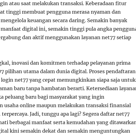
gin atau saat melakukan transaksi. Keberadaan fitur
at tinggi membuat pengguna merasa nyaman dan
at mengelola keuangan secara daring. Semakin banyak
 manfaat digital ini, semakin tinggi pula angka penggun
rgabung dan aktif menggunakan layanan net77 setiap
gkal, inovasi dan komitmen terhadap pelayanan prima
7 pilihan utama dalam dunia digital. Proses pendaftaran
 login net77 yang cepat memungkinkan siapa saja untuk
man baru tanpa hambatan berarti. Ketersediaan layana
a peluang baru bagi masyarakat yang ingin
usaha online maupun melakukan transaksi finansial
terpercaya. Jadi, tunggu apa lagi? Segera daftar net77
kmati berbagai manfaat serta kemudahan yang ditawarkan
gital kini semakin dekat dan semakin menguntungkan