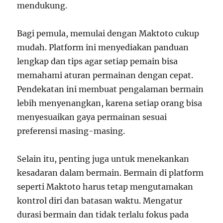
mendukung.
Bagi pemula, memulai dengan Maktoto cukup
mudah. Platform ini menyediakan panduan
lengkap dan tips agar setiap pemain bisa
memahami aturan permainan dengan cepat.
Pendekatan ini membuat pengalaman bermain
lebih menyenangkan, karena setiap orang bisa
menyesuaikan gaya permainan sesuai
preferensi masing-masing.
Selain itu, penting juga untuk menekankan
kesadaran dalam bermain. Bermain di platform
seperti Maktoto harus tetap mengutamakan
kontrol diri dan batasan waktu. Mengatur
durasi bermain dan tidak terlalu fokus pada