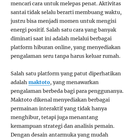
mencari cara untuk melepas penat. Aktivitas
santai tidak selalu berarti membuang waktu,
justru bisa menjadi momen untuk mengisi
energi positif. Salah satu cara yang banyak
diminati saat ini adalah melalui berbagai
platform hiburan online, yang menyediakan
pengalaman seru tanpa harus keluar rumah.
Salah satu platform yang patut diperhatikan
adalah
maktoto
, yang menawarkan
pengalaman berbeda bagi para penggunanya.
Maktoto dikenal menyediakan berbagai
permainan interaktif yang tidak hanya
menghibur, tetapi juga menantang
kemampuan strategi dan analisis pemain.
Dengan desain antarmuka yang mudah