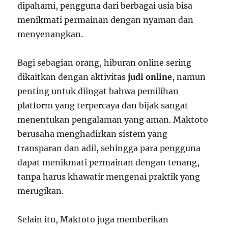
dipahami, pengguna dari berbagai usia bisa
menikmati permainan dengan nyaman dan
menyenangkan.
Bagi sebagian orang, hiburan online sering
dikaitkan dengan aktivitas
judi online
, namun
penting untuk diingat bahwa pemilihan
platform yang terpercaya dan bijak sangat
menentukan pengalaman yang aman. Maktoto
berusaha menghadirkan sistem yang
transparan dan adil, sehingga para pengguna
dapat menikmati permainan dengan tenang,
tanpa harus khawatir mengenai praktik yang
merugikan.
Selain itu, Maktoto juga memberikan