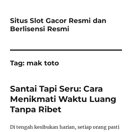
Situs Slot Gacor Resmi dan
Berlisensi Resmi
Tag:
mak toto
Santai Tapi Seru: Cara
Menikmati Waktu Luang
Tanpa Ribet
Di tengah kesibukan harian, setiap orang pasti