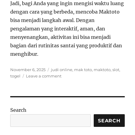
Jadi, bagi Anda yang ingin mengisi waktu luang
dengan cara yang berbeda, mencoba Maktoto
bisa menjadi langkah awal. Dengan
pengalaman yang interaktif, aman, dan
menyenangkan, aktivitas ini bisa menjadi
bagian dari rutinitas santai yang produktif dan
menghibur.
Posted
Tags
November 6, 2025
judi online
,
mak toto
,
maktoto
,
slot
,
on
on
togel
Leave a comment
Santai
Tapi
Seru:
Cara
Menikmati
Search
Waktu
Luang
SEARCH
Tanpa
Ribet