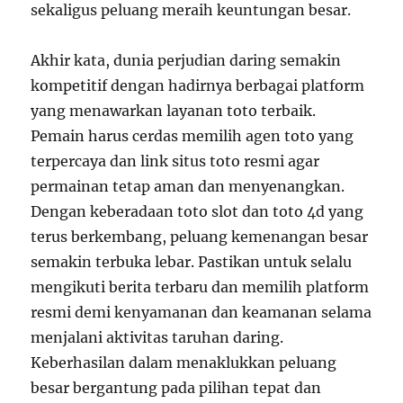
sekaligus peluang meraih keuntungan besar.
Akhir kata, dunia perjudian daring semakin
kompetitif dengan hadirnya berbagai platform
yang menawarkan layanan toto terbaik.
Pemain harus cerdas memilih agen toto yang
terpercaya dan link situs toto resmi agar
permainan tetap aman dan menyenangkan.
Dengan keberadaan toto slot dan toto 4d yang
terus berkembang, peluang kemenangan besar
semakin terbuka lebar. Pastikan untuk selalu
mengikuti berita terbaru dan memilih platform
resmi demi kenyamanan dan keamanan selama
menjalani aktivitas taruhan daring.
Keberhasilan dalam menaklukkan peluang
besar bergantung pada pilihan tepat dan