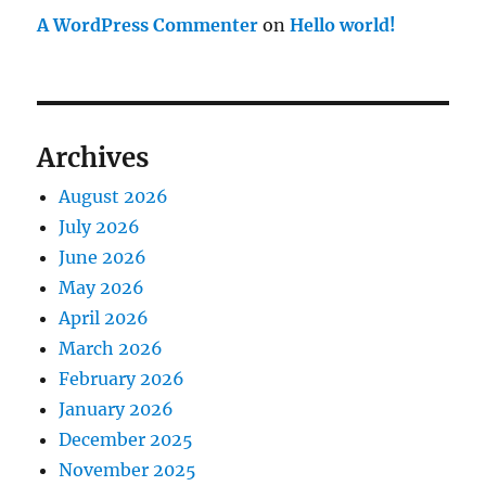
A WordPress Commenter
on
Hello world!
Archives
August 2026
July 2026
June 2026
May 2026
April 2026
March 2026
February 2026
January 2026
December 2025
November 2025