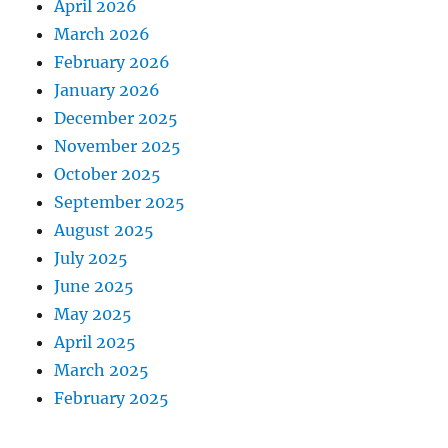
April 2026
March 2026
February 2026
January 2026
December 2025
November 2025
October 2025
September 2025
August 2025
July 2025
June 2025
May 2025
April 2025
March 2025
February 2025