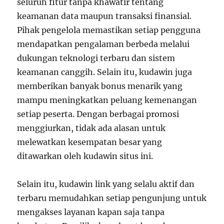
seluruh fitur tanpa khawatir tentang
keamanan data maupun transaksi finansial.
Pihak pengelola memastikan setiap pengguna
mendapatkan pengalaman berbeda melalui
dukungan teknologi terbaru dan sistem
keamanan canggih. Selain itu, kudawin juga
memberikan banyak bonus menarik yang
mampu meningkatkan peluang kemenangan
setiap peserta. Dengan berbagai promosi
menggiurkan, tidak ada alasan untuk
melewatkan kesempatan besar yang
ditawarkan oleh kudawin situs ini.
Selain itu, kudawin link yang selalu aktif dan
terbaru memudahkan setiap pengunjung untuk
mengakses layanan kapan saja tanpa