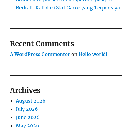
Berkali-Kali dari Slot Gacor yang Terpercaya
Recent Comments
A WordPress Commenter
on
Hello world!
Archives
August 2026
July 2026
June 2026
May 2026