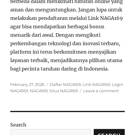
berbeda dalam menikmati hiburan online yang
aman dan menguntungkan. Jangan lupa untuk
melakukan pendaftaran melalui Link NAGA169
agar bisa mendapatkan berbagai bonus
menarik dari awal. Dengan mengikuti
perkembangan teknologi dan inovasi terbaru,
platform ini terus berkomitmen menyajikan
layanan terbaik, menjadikannya pilihan utama
bagi pecinta taruhan daring di Indonesia.
Posted
Tags
February 27, 2026
Daftar NAGA169
,
Link NAGA169
,
Login
on
on
NAGA169
,
NAGA169
,
Situs NAGA169
Leave a comment
Manfaa
Event
Spesial
untuk
Profit
Search
Lebih
Tinggi