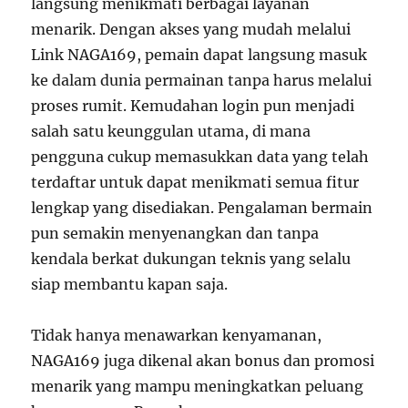
langsung menikmati berbagai layanan
menarik. Dengan akses yang mudah melalui
Link NAGA169, pemain dapat langsung masuk
ke dalam dunia permainan tanpa harus melalui
proses rumit. Kemudahan login pun menjadi
salah satu keunggulan utama, di mana
pengguna cukup memasukkan data yang telah
terdaftar untuk dapat menikmati semua fitur
lengkap yang disediakan. Pengalaman bermain
pun semakin menyenangkan dan tanpa
kendala berkat dukungan teknis yang selalu
siap membantu kapan saja.
Tidak hanya menawarkan kenyamanan,
NAGA169 juga dikenal akan bonus dan promosi
menarik yang mampu meningkatkan peluang