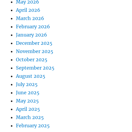
May 2026
April 2026
March 2026
February 2026
January 2026
December 2025
November 2025
October 2025
September 2025
August 2025
July 2025
June 2025
May 2025
April 2025
March 2025
February 2025