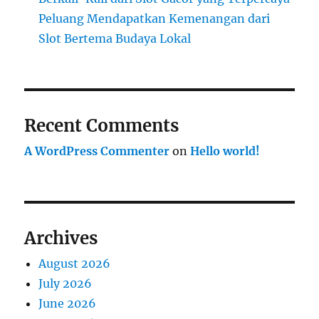
Peluang Mendapatkan Kemenangan dari
Slot Bertema Budaya Lokal
Recent Comments
A WordPress Commenter
on
Hello world!
Archives
August 2026
July 2026
June 2026