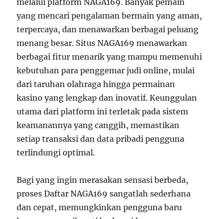
melalui platform NAGA169. Banyak pemain
yang mencari pengalaman bermain yang aman,
terpercaya, dan menawarkan berbagai peluang
menang besar. Situs NAGA169 menawarkan
berbagai fitur menarik yang mampu memenuhi
kebutuhan para penggemar judi online, mulai
dari taruhan olahraga hingga permainan
kasino yang lengkap dan inovatif. Keunggulan
utama dari platform ini terletak pada sistem
keamanannya yang canggih, memastikan
setiap transaksi dan data pribadi pengguna
terlindungi optimal.
Bagi yang ingin merasakan sensasi berbeda,
proses Daftar NAGA169 sangatlah sederhana
dan cepat, memungkinkan pengguna baru