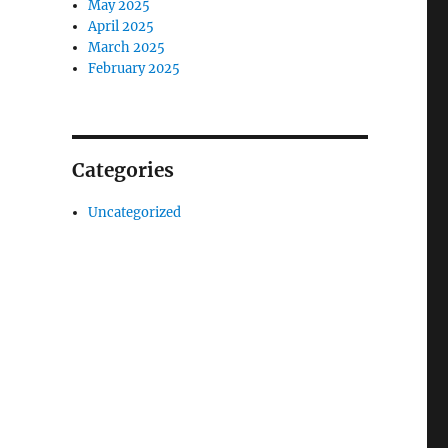
May 2025
April 2025
March 2025
February 2025
Categories
Uncategorized