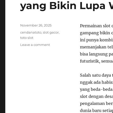
yang Bikin Lupa
Posted
November 26, 2025
Permainan slot o
on
Tags
cendanatoto
,
slot gacor
,
gampang bikin o
toto slot
ini punya kombin
on
Leave a comment
memanjakan teli
Serunya
bisa langsung p
Menyelami
Dunia
futuristik, semu
Slot
Online
Salah satu daya 
yang
Bikin
nggak ada habisn
Lupa
yang beda-beda.
Waktu
slot dengan desa
pengalaman berm
dunia baru setia