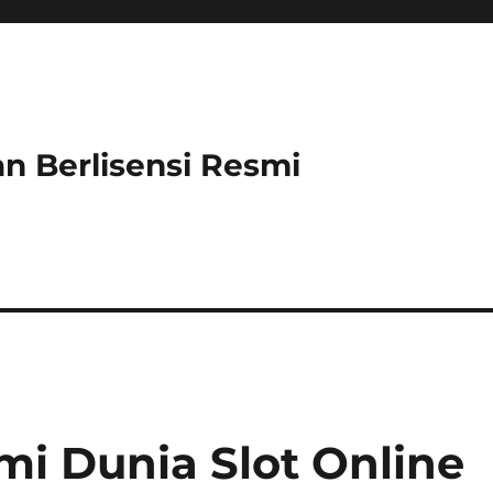
an Berlisensi Resmi
i Dunia Slot Online