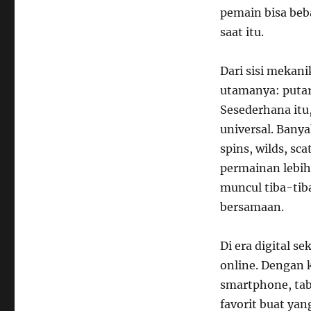
pemain bisa beb
saat itu.
Dari sisi mekan
utamanya: putar
Sesederhana itu,
universal. Banya
spins, wilds, sc
permainan lebih 
muncul tiba-tib
bersamaan.
Di era digital 
online. Dengan k
smartphone, table
favorit buat yan