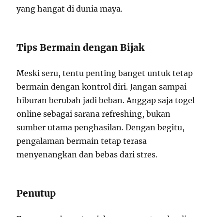
yang hangat di dunia maya.
Tips Bermain dengan Bijak
Meski seru, tentu penting banget untuk tetap
bermain dengan kontrol diri. Jangan sampai
hiburan berubah jadi beban. Anggap saja togel
online sebagai sarana refreshing, bukan
sumber utama penghasilan. Dengan begitu,
pengalaman bermain tetap terasa
menyenangkan dan bebas dari stres.
Penutup