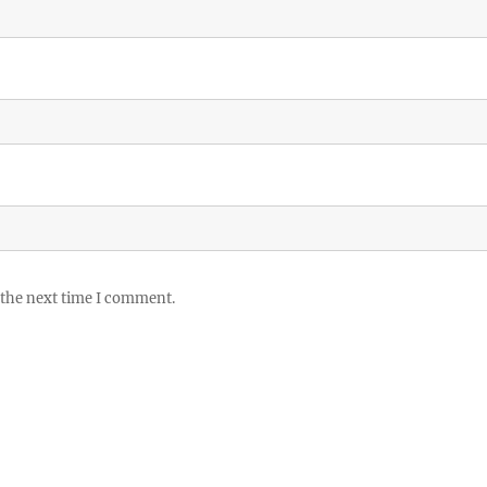
 the next time I comment.