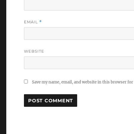
EMAIL
*
WEBSITE
Save my name, email, and website in this browser for