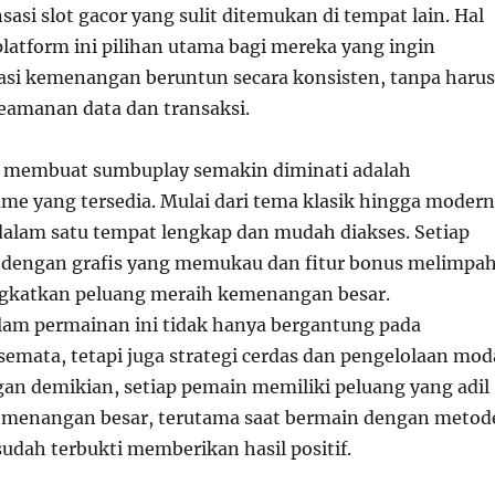
si slot gacor yang sulit ditemukan di tempat lain. Hal
platform ini pilihan utama bagi mereka yang ingin
si kemenangan beruntun secara konsisten, tanpa harus
eamanan data dan transaksi.
g membuat sumbuplay semakin diminati adalah
e yang tersedia. Mulai dari tema klasik hingga modern
dalam satu tempat lengkap dan mudah diakses. Setiap
 dengan grafis yang memukau dan fitur bonus melimpah
gkatkan peluang meraih kemenangan besar.
lam permainan ini tidak hanya bergantung pada
emata, tetapi juga strategi cerdas dan pengelolaan mod
gan demikian, setiap pemain memiliki peluang yang adil
emenangan besar, terutama saat bermain dengan metod
sudah terbukti memberikan hasil positif.