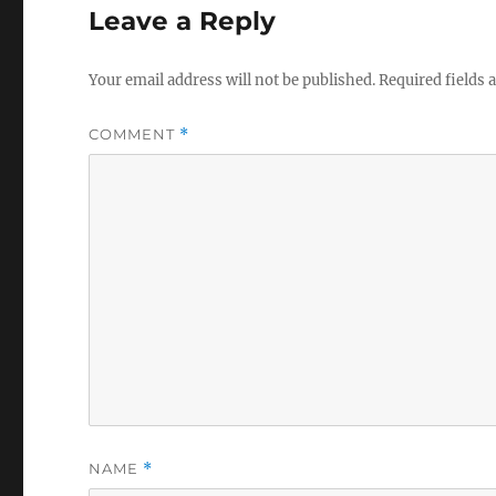
Leave a Reply
Your email address will not be published.
Required fields
COMMENT
*
NAME
*