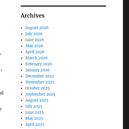
Archives
August 2026
July 2026
June 2026
May 2026
,
April 2026
March 2026
February 2026
,
January 2026
December 2025
November 2025
October 2025
al
September 2025
August 2025
July 2025
e
June 2025
May 2025
April 2025