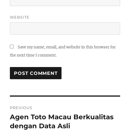
WEBSITE
Save my name, email, and website in this browser for
the next time I comment.
Post
PREVIOUS
navigation
Agen Toto Macau Berkualitas
Previous
post:
dengan Data Asli