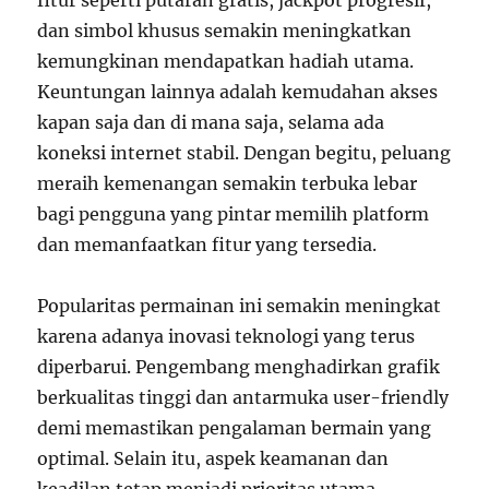
fitur seperti putaran gratis, jackpot progresif,
dan simbol khusus semakin meningkatkan
kemungkinan mendapatkan hadiah utama.
Keuntungan lainnya adalah kemudahan akses
kapan saja dan di mana saja, selama ada
koneksi internet stabil. Dengan begitu, peluang
meraih kemenangan semakin terbuka lebar
bagi pengguna yang pintar memilih platform
dan memanfaatkan fitur yang tersedia.
Popularitas permainan ini semakin meningkat
karena adanya inovasi teknologi yang terus
diperbarui. Pengembang menghadirkan grafik
berkualitas tinggi dan antarmuka user-friendly
demi memastikan pengalaman bermain yang
optimal. Selain itu, aspek keamanan dan