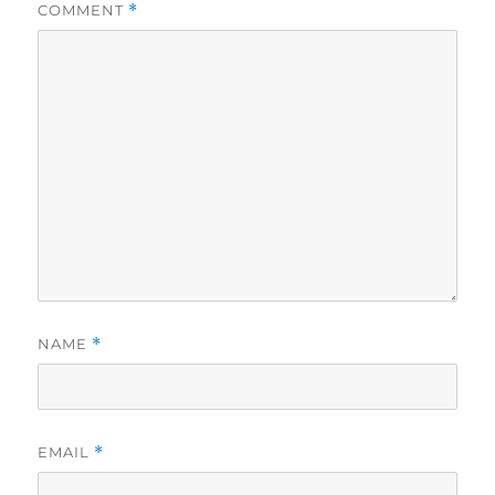
COMMENT
*
NAME
*
EMAIL
*