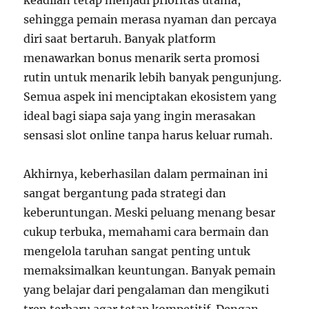
keadilan tetap menjadi prioritas utama,
sehingga pemain merasa nyaman dan percaya
diri saat bertaruh. Banyak platform
menawarkan bonus menarik serta promosi
rutin untuk menarik lebih banyak pengunjung.
Semua aspek ini menciptakan ekosistem yang
ideal bagi siapa saja yang ingin merasakan
sensasi slot online tanpa harus keluar rumah.
Akhirnya, keberhasilan dalam permainan ini
sangat bergantung pada strategi dan
keberuntungan. Meski peluang menang besar
cukup terbuka, memahami cara bermain dan
mengelola taruhan sangat penting untuk
memaksimalkan keuntungan. Banyak pemain
yang belajar dari pengalaman dan mengikuti