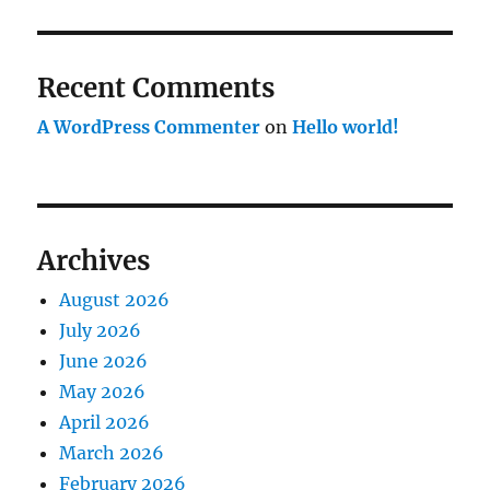
Recent Comments
A WordPress Commenter
on
Hello world!
Archives
August 2026
July 2026
June 2026
May 2026
April 2026
March 2026
February 2026