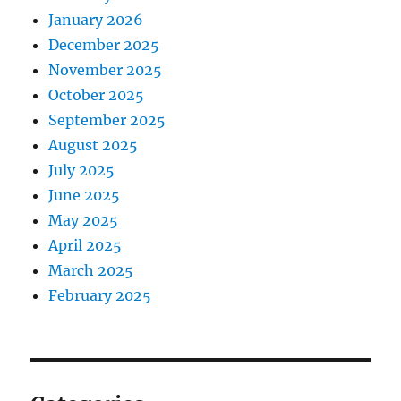
January 2026
December 2025
November 2025
October 2025
September 2025
August 2025
July 2025
June 2025
May 2025
April 2025
March 2025
February 2025