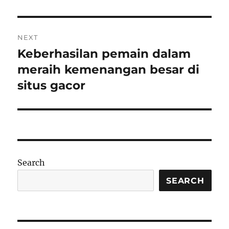
NEXT
Keberhasilan pemain dalam
Next
post:
meraih kemenangan besar di
situs gacor
Search
SEARCH