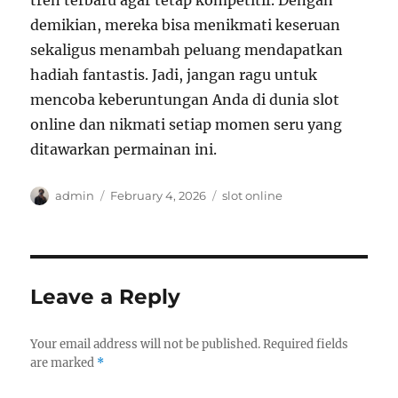
tren terbaru agar tetap kompetitif. Dengan
demikian, mereka bisa menikmati keseruan
sekaligus menambah peluang mendapatkan
hadiah fantastis. Jadi, jangan ragu untuk
mencoba keberuntungan Anda di dunia slot
online dan nikmati setiap momen seru yang
ditawarkan permainan ini.
Author
Posted
Tags
admin
February 4, 2026
slot online
on
Leave a Reply
Your email address will not be published.
Required fields
are marked
*