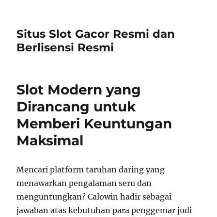
Situs Slot Gacor Resmi dan
Berlisensi Resmi
Slot Modern yang
Dirancang untuk
Memberi Keuntungan
Maksimal
Mencari platform taruhan daring yang
menawarkan pengalaman seru dan
menguntungkan? Calowin hadir sebagai
jawaban atas kebutuhan para penggemar judi