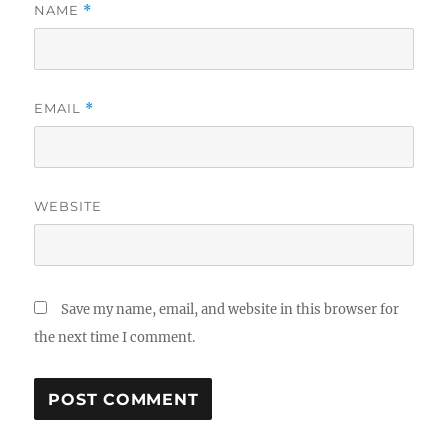
NAME
*
EMAIL
*
WEBSITE
Save my name, email, and website in this browser for
the next time I comment.