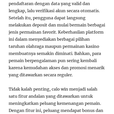
pendaftaran dengan data yang valid dan
lengkap, lalu verifikasi akun secara otomatis.
Setelah itu, pengguna dapat langsung
melakukan deposit dan mulai bermain berbagai
jenis permainan favorit. Keberhasilan platform
ini dalam menyediakan berbagai pilihan
taruhan olahraga maupun permainan kasino
membuatnya semakin diminati. Bahkan, para
pemain berpengalaman pun sering kembali
karena kemudahan akses dan promosi menarik
yang ditawarkan secara reguler.
Tidak kalah penting, calo win menjadi salah
satu fitur andalan yang ditawarkan untuk
meningkatkan peluang kemenangan pemain.
Dengan fitur ini, peluang mendapat bonus dan