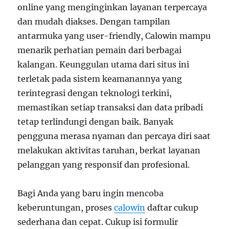
online yang menginginkan layanan terpercaya
dan mudah diakses. Dengan tampilan
antarmuka yang user-friendly, Calowin mampu
menarik perhatian pemain dari berbagai
kalangan. Keunggulan utama dari situs ini
terletak pada sistem keamanannya yang
terintegrasi dengan teknologi terkini,
memastikan setiap transaksi dan data pribadi
tetap terlindungi dengan baik. Banyak
pengguna merasa nyaman dan percaya diri saat
melakukan aktivitas taruhan, berkat layanan
pelanggan yang responsif dan profesional.
Bagi Anda yang baru ingin mencoba
keberuntungan, proses
calowin
daftar cukup
sederhana dan cepat. Cukup isi formulir