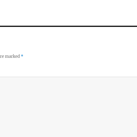
 are marked
*