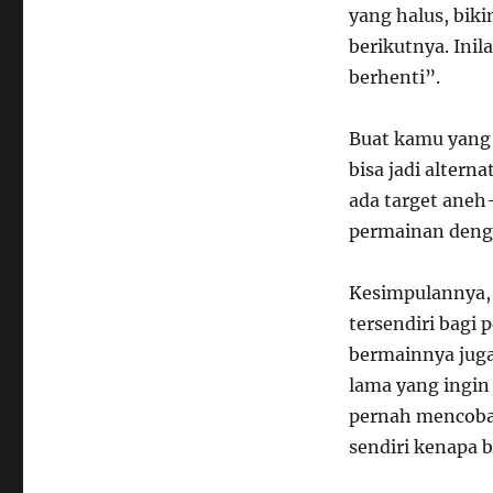
yang halus, bik
berikutnya. Inil
berhenti”.
Buat kamu yang 
bisa jadi alterna
ada target aneh
permainan denga
Kesimpulannya, 
tersendiri bagi
bermainnya juga
lama yang ingin
pernah mencoba
sendiri kenapa b