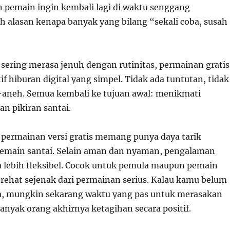
in pemain ingin kembali lagi di waktu senggang
ah alasan kenapa banyak yang bilang “sekali coba, susah
sering merasa jenuh dengan rutinitas, permainan gratis
tif hiburan digital yang simpel. Tidak ada tuntutan, tidak
-aneh. Semua kembali ke tujuan awal: menikmati
n pikiran santai.
permainan versi gratis memang punya daya tarik
 pemain santai. Selain aman dan nyaman, pengalaman
 lebih fleksibel. Cocok untuk pemula maupun pemain
 rehat sejenak dari permainan serius. Kalau kamu belum
, mungkin sekarang waktu yang pas untuk merasakan
anyak orang akhirnya ketagihan secara positif.