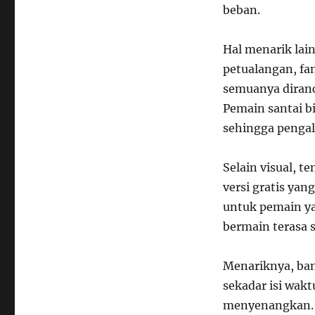
beban.
Hal menarik lain
petualangan, fa
semuanya diranc
Pemain santai bi
sehingga pengal
Selain visual, t
versi gratis yang
untuk pemain ya
bermain terasa 
Menariknya, ba
sekadar isi wakt
menyenangkan. 