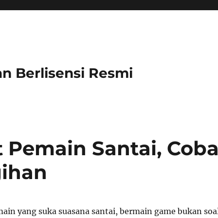
an Berlisensi Resmi
t Pemain Santai, Cob
gihan
ain yang suka suasana santai, bermain game bukan soa