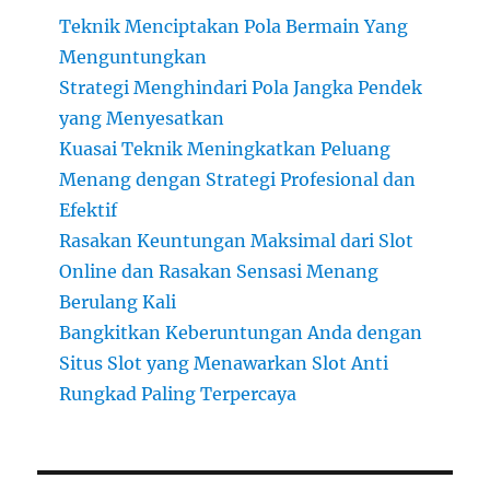
Teknik Menciptakan Pola Bermain Yang
Menguntungkan
Strategi Menghindari Pola Jangka Pendek
yang Menyesatkan
Kuasai Teknik Meningkatkan Peluang
Menang dengan Strategi Profesional dan
Efektif
Rasakan Keuntungan Maksimal dari Slot
Online dan Rasakan Sensasi Menang
Berulang Kali
Bangkitkan Keberuntungan Anda dengan
Situs Slot yang Menawarkan Slot Anti
Rungkad Paling Terpercaya