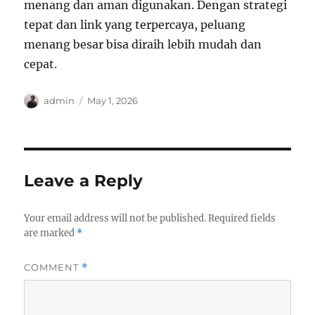
menang dan aman digunakan. Dengan strategi
tepat dan link yang terpercaya, peluang
menang besar bisa diraih lebih mudah dan
cepat.
Author
Posted
admin
May 1, 2026
on
Leave a Reply
Your email address will not be published.
Required fields
are marked
*
COMMENT
*