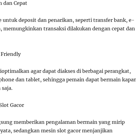
h dan Cepat
untuk deposit dan penarikan, seperti transfer bank, e-
sa, memungkinkan transaksi dilakukan dengan cepat dan
 Friendly
dioptimalkan agar dapat diakses di berbagai perangkat,
hone dan tablet, sehingga pemain dapat bermain kapa
 saja.
Slot Gacor
angsung memberikan pengalaman bermain yang mirip
yata, sedangkan mesin slot gacor menjanjikan