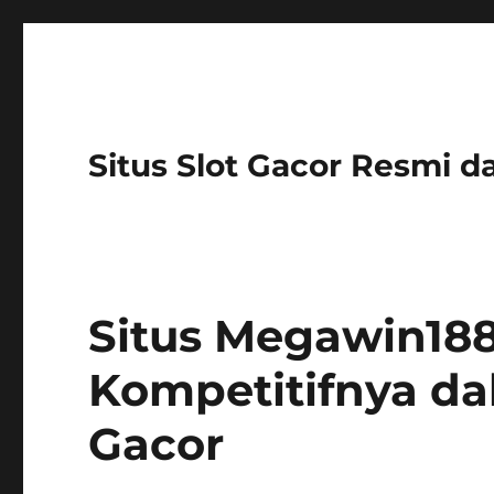
Situs Slot Gacor Resmi d
Situs Megawin18
Kompetitifnya da
Gacor