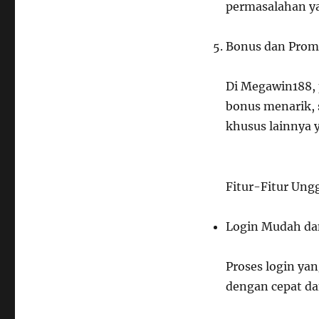
permasalahan ya
Bonus dan Prom
Di Megawin188,
bonus menarik, s
khusus lainnya
Fitur-Fitur Un
Login Mudah da
Proses login y
dengan cepat d