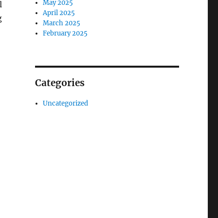
May 2025
l
April 2025
g
March 2025
February 2025
Categories
Uncategorized