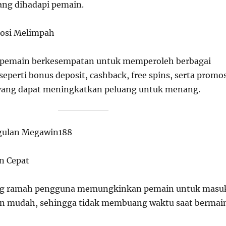
ng dihadapi pemain.
osi Melimpah
 pemain berkesempatan untuk memperoleh berbagai
eperti bonus deposit, cashback, free spins, serta promos
 yang dapat meningkatkan peluang untuk menang.
ggulan Megawin188
n Cepat
ang ramah pengguna memungkinkan pemain untuk masu
an mudah, sehingga tidak membuang waktu saat bermai