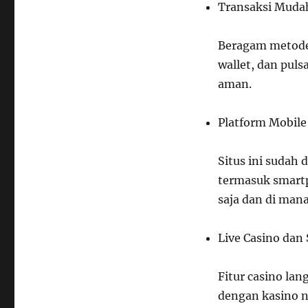
Transaksi Muda
Beragam metode 
wallet, dan pul
aman.
Platform Mobile
Situs ini sudah 
termasuk smartp
saja dan di mana
Live Casino dan 
Fitur casino l
dengan kasino n