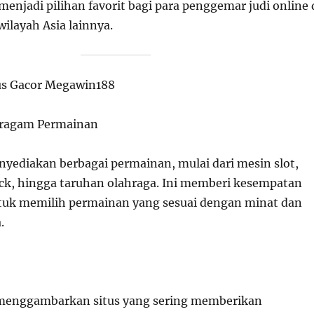
menjadi pilihan favorit bagi para penggemar judi online 
wilayah Asia lainnya.
us Gacor Megawin188
eragam Permainan
ediakan berbagai permainan, mulai dari mesin slot,
jack, hingga taruhan olahraga. Ini memberi kesempatan
tuk memilih permainan yang sesuai dengan minat dan
.
 menggambarkan situs yang sering memberikan