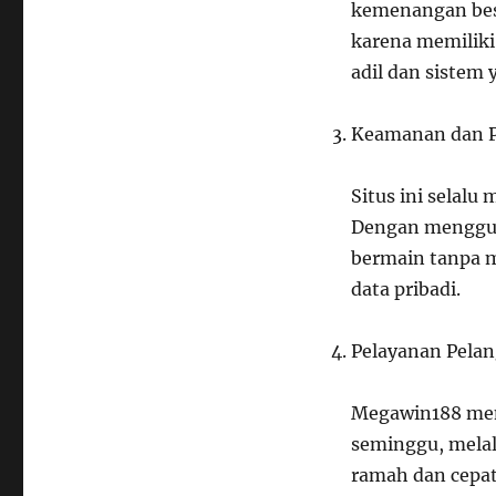
kemenangan bes
karena memiliki
adil dan sistem 
Keamanan dan P
Situs ini selal
Dengan mengguna
bermain tanpa 
data pribadi.
Pelayanan Pelan
Megawin188 mena
seminggu, melal
ramah dan cepa