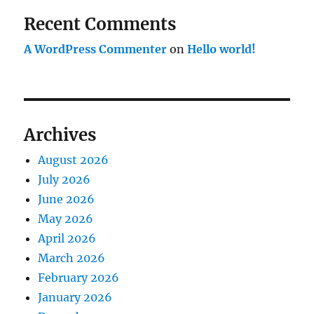
Recent Comments
A WordPress Commenter
on
Hello world!
Archives
August 2026
July 2026
June 2026
May 2026
April 2026
March 2026
February 2026
January 2026