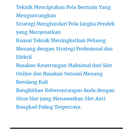
Teknik Menciptakan Pola Bermain Yang
Menguntungkan
Strategi Menghindari Pola Jangka Pendek
yang Menyesatkan
Kuasai Teknik Meningkatkan Peluang
Menang dengan Strategi Profesional dan
Efektif
Rasakan Keuntungan Maksimal dari Slot
Online dan Rasakan Sensasi Menang
Berulang Kali
Bangkitkan Keberuntungan Anda dengan
Situs Slot yang Menawarkan Slot Anti
Rungkad Paling Terpercaya