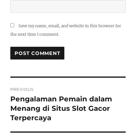
Save my name, email, and website in this browser for
the next time I comment.
Post
PREVIOUS
navigation
Pengalaman Pemain dalam
Previous
post:
Menang di Situs Slot Gacor
Terpercaya