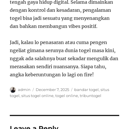
tengah gaya hidup digital. Selama dimainkan
dengan kontrol dan kesadaran, pengalaman
togel bisa jadi sesuatu yang menyenangkan
dan bahkan membangun vibes positif.
Jadi, kalau lo penasaran atau cuma pengen
ngeliat gimana serunya dunia togel masa kini,
nggak ada salahnya buat sekadar mengulik dan
merasakan sendiri nuansanya. Siapa tahu,
angka keberuntungan lo lagi on fire!
Author
Posted
Tags
admin
December 7, 2025
bandar togel
,
situs
on
togel
,
situs togel online
,
togel online
,
tribuntogel
Leave a Reply