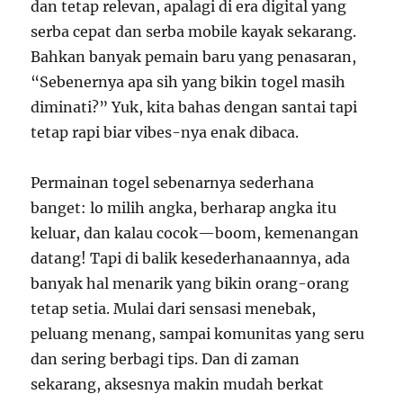
dan tetap relevan, apalagi di era digital yang
serba cepat dan serba mobile kayak sekarang.
Bahkan banyak pemain baru yang penasaran,
“Sebenernya apa sih yang bikin togel masih
diminati?” Yuk, kita bahas dengan santai tapi
tetap rapi biar vibes-nya enak dibaca.
Permainan togel sebenarnya sederhana
banget: lo milih angka, berharap angka itu
keluar, dan kalau cocok—boom, kemenangan
datang! Tapi di balik kesederhanaannya, ada
banyak hal menarik yang bikin orang-orang
tetap setia. Mulai dari sensasi menebak,
peluang menang, sampai komunitas yang seru
dan sering berbagi tips. Dan di zaman
sekarang, aksesnya makin mudah berkat