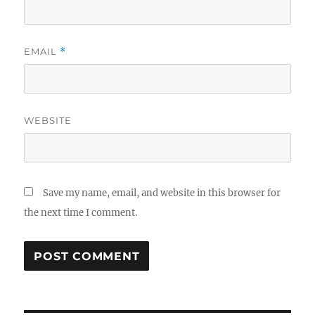
EMAIL
*
WEBSITE
Save my name, email, and website in this browser for
the next time I comment.