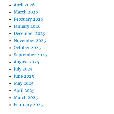
April 2026
March 2026
February 2026
January 2026
December 2025
November 2025
October 2025
September 2025
August 2025
July 2025
June 2025
May 2025
April 2025
March 2025
February 2025