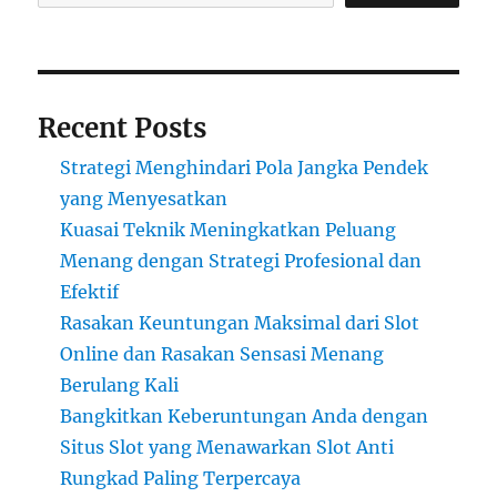
Recent Posts
Strategi Menghindari Pola Jangka Pendek
yang Menyesatkan
Kuasai Teknik Meningkatkan Peluang
Menang dengan Strategi Profesional dan
Efektif
Rasakan Keuntungan Maksimal dari Slot
Online dan Rasakan Sensasi Menang
Berulang Kali
Bangkitkan Keberuntungan Anda dengan
Situs Slot yang Menawarkan Slot Anti
Rungkad Paling Terpercaya