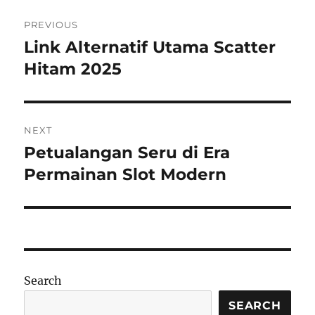
Post
PREVIOUS
navigation
Link Alternatif Utama Scatter
Previous
post:
Hitam 2025
NEXT
Petualangan Seru di Era
Next
post:
Permainan Slot Modern
Search
SEARCH