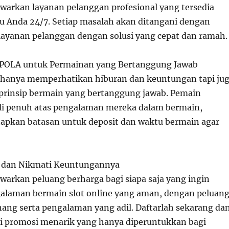
rkan layanan pelanggan profesional yang tersedia
 Anda 24/7. Setiap masalah akan ditangani dengan
 layanan pelanggan dengan solusi yang cepat dan ramah.
OLA untuk Permainan yang Bertanggung Jawab
 hanya memperhatikan hiburan dan keuntungan tapi ju
rinsip bermain yang bertanggung jawab. Pemain
li penuh atas pengalaman mereka dalam bermain,
apkan batasan untuk deposit dan waktu bermain agar
g dan Nikmati Keuntungannya
rkan peluang berharga bagi siapa saja yang ingin
alaman bermain slot online yang aman, dengan peluan
ang serta pengalaman yang adil. Daftarlah sekarang da
i promosi menarik yang hanya diperuntukkan bagi