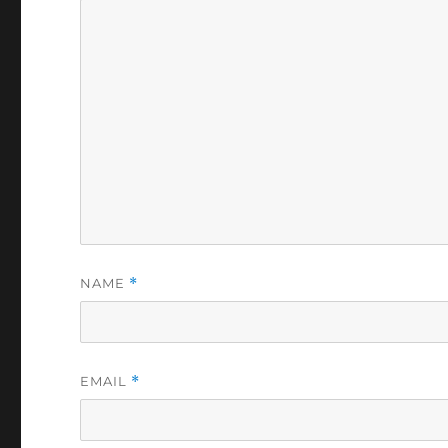
NAME
*
EMAIL
*