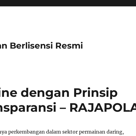
an Berlisensi Resmi
ine dengan Prinsip
nsparansi – RAJAPOL
nya perkembangan dalam sektor permainan daring,