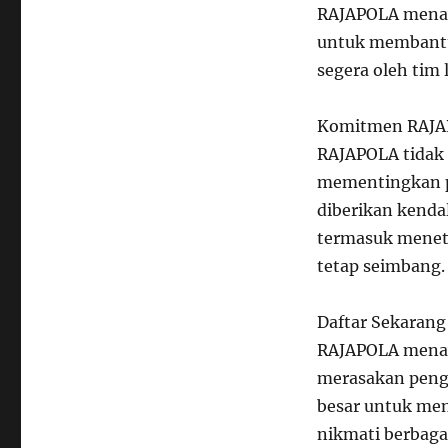
RAJAPOLA menawa
untuk membantu
segera oleh tim
Komitmen RAJAP
RAJAPOLA tidak
mementingkan p
diberikan kenda
termasuk menet
tetap seimbang.
Daftar Sekaran
RAJAPOLA menawa
merasakan peng
besar untuk men
nikmati berbaga