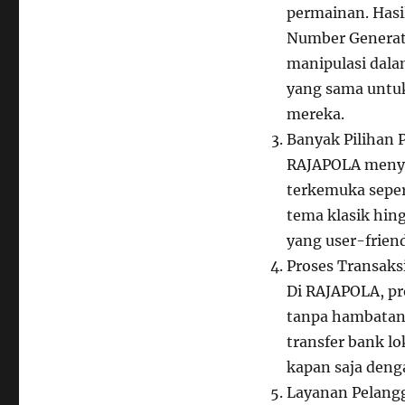
permainan. Hasi
Number Generato
manipulasi dala
yang sama untu
mereka.
Banyak Pilihan 
RAJAPOLA menya
terkemuka sepert
tema klasik hin
yang user-frien
Proses Transaks
Di RAJAPOLA, pr
tanpa hambatan.
transfer bank lo
kapan saja denga
Layanan Pelang