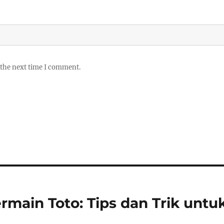
 the next time I comment.
main Toto: Tips dan Trik untu