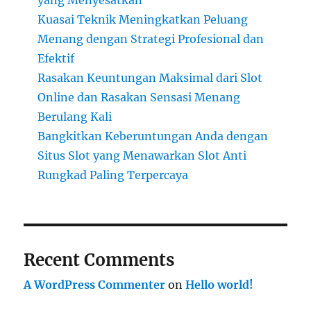
yang Menyesatkan
Kuasai Teknik Meningkatkan Peluang
Menang dengan Strategi Profesional dan
Efektif
Rasakan Keuntungan Maksimal dari Slot
Online dan Rasakan Sensasi Menang
Berulang Kali
Bangkitkan Keberuntungan Anda dengan
Situs Slot yang Menawarkan Slot Anti
Rungkad Paling Terpercaya
Recent Comments
A WordPress Commenter
on
Hello world!