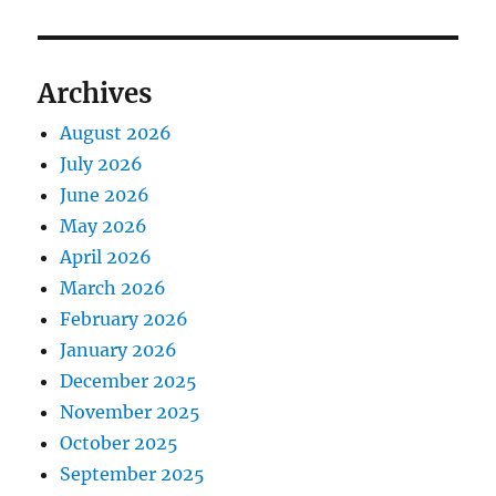
Archives
August 2026
July 2026
June 2026
May 2026
April 2026
March 2026
February 2026
January 2026
December 2025
November 2025
October 2025
September 2025