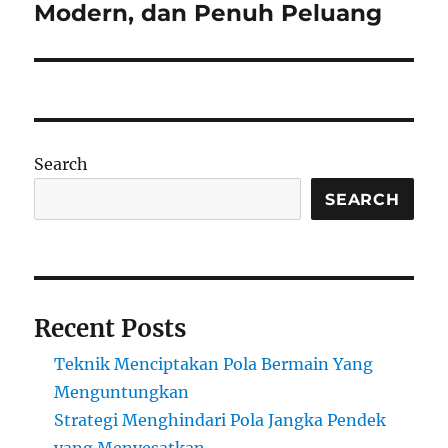
post:
Modern, dan Penuh Peluang
Search
SEARCH
Recent Posts
Teknik Menciptakan Pola Bermain Yang
Menguntungkan
Strategi Menghindari Pola Jangka Pendek