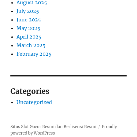
August 2025
July 2025
June 2025
May 2025
April 2025
March 2025
February 2025
Categories
Uncategorized
Situs Slot Gacor Resmi dan Berlisensi Resmi
Proudly
powered by WordPress