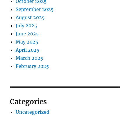
October 2025
September 2025
August 2025
July 2025
June 2025
May 2025
April 2025
March 2025
February 2025
Categories
Uncategorized