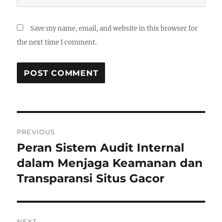
Save my name, email, and website in this browser for
the next time I comment.
Post
PREVIOUS
navigation
Peran Sistem Audit Internal
Previous
post:
dalam Menjaga Keamanan dan
Transparansi Situs Gacor
NEXT