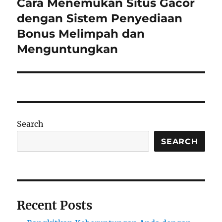
Cara Menemukan Situs Gacor
Next
post:
dengan Sistem Penyediaan
Bonus Melimpah dan
Menguntungkan
Search
SEARCH
Recent Posts