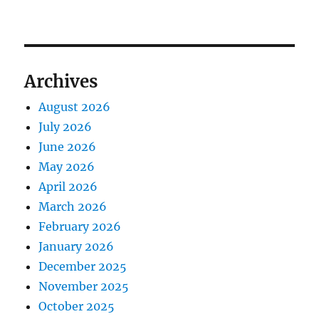
Archives
August 2026
July 2026
June 2026
May 2026
April 2026
March 2026
February 2026
January 2026
December 2025
November 2025
October 2025