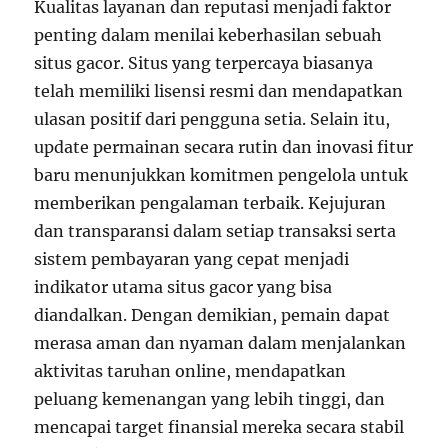
Kualitas layanan dan reputasi menjadi faktor
penting dalam menilai keberhasilan sebuah
situs gacor. Situs yang terpercaya biasanya
telah memiliki lisensi resmi dan mendapatkan
ulasan positif dari pengguna setia. Selain itu,
update permainan secara rutin dan inovasi fitur
baru menunjukkan komitmen pengelola untuk
memberikan pengalaman terbaik. Kejujuran
dan transparansi dalam setiap transaksi serta
sistem pembayaran yang cepat menjadi
indikator utama situs gacor yang bisa
diandalkan. Dengan demikian, pemain dapat
merasa aman dan nyaman dalam menjalankan
aktivitas taruhan online, mendapatkan
peluang kemenangan yang lebih tinggi, dan
mencapai target finansial mereka secara stabil