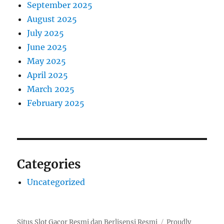
September 2025
August 2025
July 2025
June 2025
May 2025
April 2025
March 2025
February 2025
Categories
Uncategorized
Situs Slot Gacor Resmi dan Berlisensi Resmi
Proudly