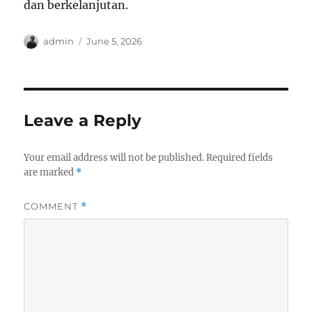
dan berkelanjutan.
Author
Posted
admin
June 5, 2026
on
Leave a Reply
Your email address will not be published.
Required fields
are marked
*
COMMENT
*