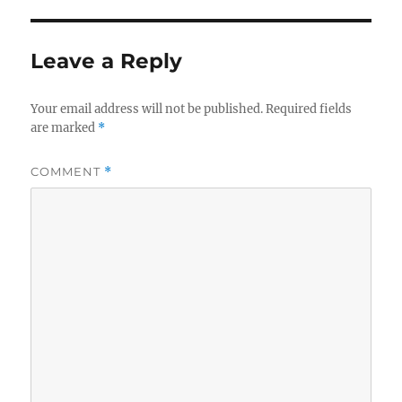
Leave a Reply
Your email address will not be published.
Required fields
are marked
*
COMMENT
*