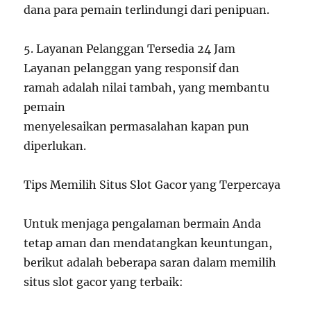
dana para pemain terlindungi dari penipuan.
5. Layanan Pelanggan Tersedia 24 Jam
Layanan pelanggan yang responsif dan
ramah adalah nilai tambah, yang membantu
pemain
menyelesaikan permasalahan kapan pun
diperlukan.
Tips Memilih Situs Slot Gacor yang Terpercaya
Untuk menjaga pengalaman bermain Anda
tetap aman dan mendatangkan keuntungan,
berikut adalah beberapa saran dalam memilih
situs slot gacor yang terbaik: