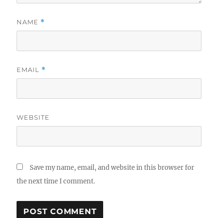
NAME
*
EMAIL
*
WEBSITE
Save my name, email, and website in this browser for
the next time I comment.