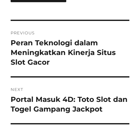
Post
PREVIOUS
navigation
Peran Teknologi dalam
Previous
post:
Meningkatkan Kinerja Situs
Slot Gacor
NEXT
Portal Masuk 4D: Toto Slot dan
Next
post:
Togel Gampang Jackpot