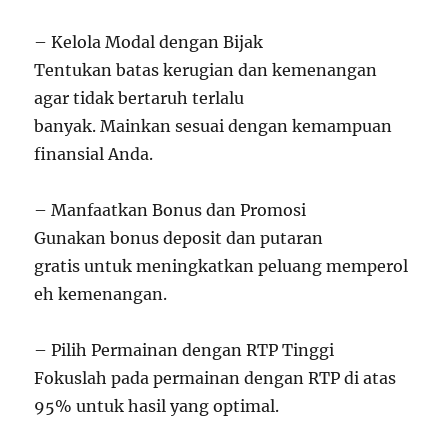
– Kelola Modal dengan Bijak
Tentukan batas kerugian dan kemenangan
agar tidak bertaruh terlalu
banyak. Mainkan sesuai dengan kemampuan
finansial Anda.
– Manfaatkan Bonus dan Promosi
Gunakan bonus deposit dan putaran
gratis untuk meningkatkan peluang memperol
eh kemenangan.
– Pilih Permainan dengan RTP Tinggi
Fokuslah pada permainan dengan RTP di atas
95% untuk hasil yang optimal.