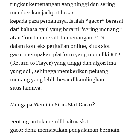
tingkat kemenangan yang tinggi dan sering
memberikan jackpot besar
kepada para pemainnya. Istilah “gacor” berasal
dari bahasa gaul yang berarti “sering menang”
atau “mudah meraih kemenangan. ” Di
dalam konteks perjudian online, situs slot
gacor merupakan platform yang memiliki RTP
(Return to Player) yang tinggi dan algoritma
yang adil, sehingga memberikan peluang
menang yang lebih besar dibandingkan
situs lainnya.
Mengapa Memilih Situs Slot Gacor?
Penting untuk memilih situs slot
gacor demi memastikan pengalaman bermain