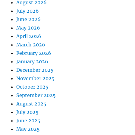
August 2026
July 2026
June 2026
May 2026
April 2026
March 2026
February 2026
January 2026
December 2025
November 2025
October 2025
September 2025
August 2025
July 2025
June 2025
May 2025