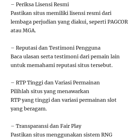
– Periksa Lisensi Resmi
Pastikan situs memiliki lisensi resmi dari
lembaga perjudian yang diakui, seperti PAGCOR
atau MGA.
– Reputasi dan Testimoni Pengguna
Baca ulasan serta testimoni dari pemain lain
untuk memahami reputasi situs tersebut.
– RTP Tinggi dan Variasi Permainan
Pilihlah situs yang menawarkan
RTP yang tinggi dan variasi permainan slot
yang beragam.
– Transparansi dan Fair Play
Pastikan situs menggunakan sistem RNG