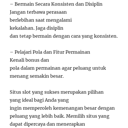
– Bermain Secara Konsisten dan Disiplin
Jangan terbawa perasaan
berlebihan saat mengalami
kekalahan. Jaga disiplin
dan tetap bermain dengan cara yang konsisten.
– Pelajari Pola dan Fitur Permainan
Kenali bonus dan
pola dalam permainan agar peluang untuk
menang semakin besar.
Situs slot yang sukses merupakan pilihan
yang ideal bagi Anda yang
ingin memperoleh kemenangan besar dengan
peluang yang lebih baik. Memilih situs yang
dapat dipercaya dan menerapkan